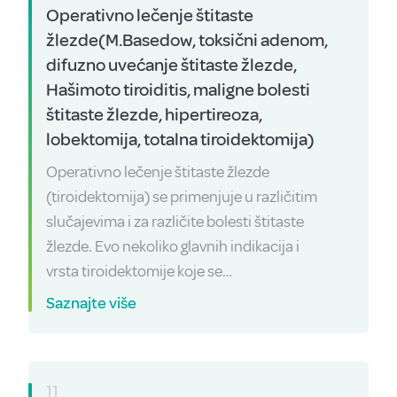
Operativno lečenje štitaste
žlezde(M.Basedow, toksični adenom,
difuzno uvećanje štitaste žlezde,
Hašimoto tiroiditis, maligne bolesti
štitaste žlezde, hipertireoza,
lobektomija, totalna tiroidektomija)
Operativno lečenje štitaste žlezde
(tiroidektomija) se primenjuje u različitim
slučajevima i za različite bolesti štitaste
žlezde. Evo nekoliko glavnih indikacija i
vrsta tiroidektomije koje se…
Saznajte više
11