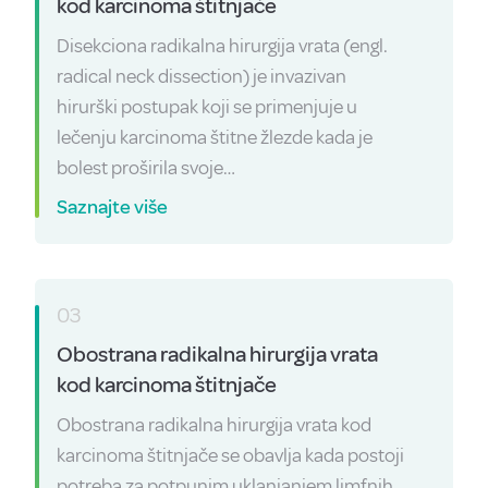
kod karcinoma štitnjače
Disekciona radikalna hirurgija vrata (engl.
radical neck dissection) je invazivan
hirurški postupak koji se primenjuje u
lečenju karcinoma štitne žlezde kada je
bolest proširila svoje…
Saznajte više
03
Obostrana radikalna hirurgija vrata
kod karcinoma štitnjače
Obostrana radikalna hirurgija vrata kod
karcinoma štitnjače se obavlja kada postoji
potreba za potpunim uklanjanjem limfnih