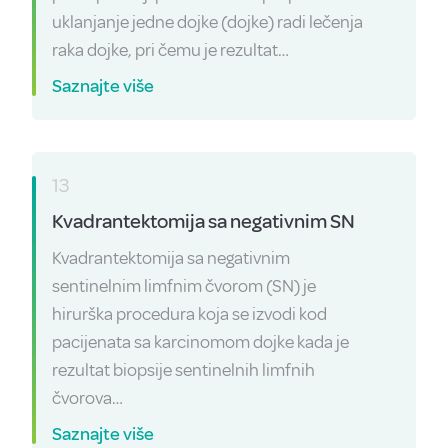
uklanjanje jedne dojke (dojke) radi lečenja
raka dojke, pri čemu je rezultat…
Saznajte više
13
Kvadrantektomija sa negativnim SN
Kvadrantektomija sa negativnim
sentinelnim limfnim čvorom (SN) je
hirurška procedura koja se izvodi kod
pacijenata sa karcinomom dojke kada je
rezultat biopsije sentinelnih limfnih
čvorova…
Saznajte više