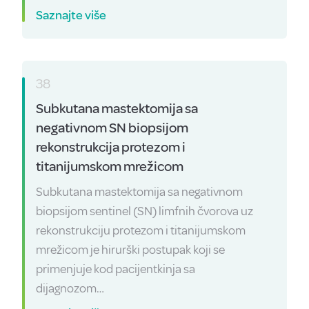
Saznajte više
38
Subkutana mastektomija sa
negativnom SN biopsijom
rekonstrukcija protezom i
titanijumskom mrežicom
Subkutana mastektomija sa negativnom
biopsijom sentinel (SN) limfnih čvorova uz
rekonstrukciju protezom i titanijumskom
mrežicom je hirurški postupak koji se
primenjuje kod pacijentkinja sa
dijagnozom…