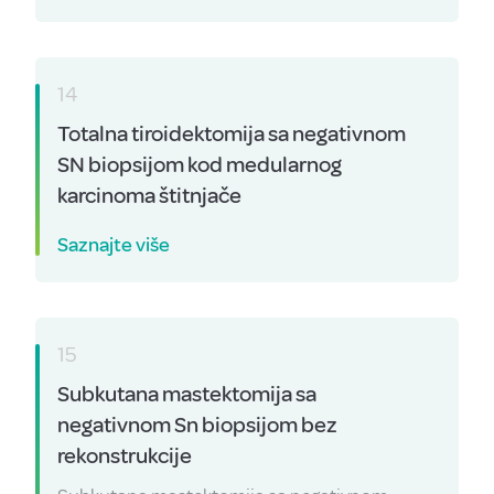
14
Totalna tiroidektomija sa negativnom
SN biopsijom kod medularnog
karcinoma štitnjače
Saznajte više
15
Subkutana mastektomija sa
negativnom Sn biopsijom bez
rekonstrukcije