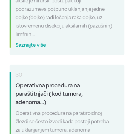
aksile je hirurški postupak koji
podrazumeva potpuno uklanjanje jedne
dojke (dojke) radi lečenja raka dojke, uz
istovremenu disekciju aksilarnih (pazušnih)
limfnih…
Saznajte više
30
Operativna procedura na
paraštitnjači ( kod tumora,
adenoma…)
Operativna procedura na paratiroidnoj
žlezdi se često izvodi kada postoji potreba
za uklanjanjem tumora, adenoma