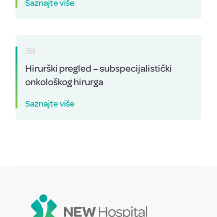
Saznajte više
39
Hirurški pregled – subspecijalistički
onkološkog hirurga
Saznajte više