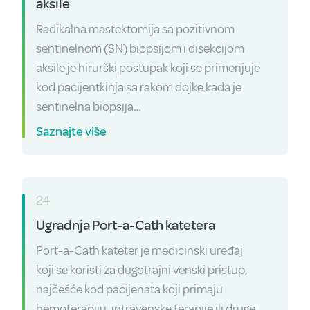
aksile
Radikalna mastektomija sa pozitivnom
sentinelnom (SN) biopsijom i disekcijom
aksile je hirurški postupak koji se primenjuje
kod pacijentkinja sa rakom dojke kada je
sentinelna biopsija…
Saznajte više
24
Ugradnja Port-a-Cath katetera
Port-a-Cath kateter je medicinski uređaj
koji se koristi za dugotrajni venski pristup,
najčešće kod pacijenata koji primaju
hemoterapiju, intravenske terapije ili druge