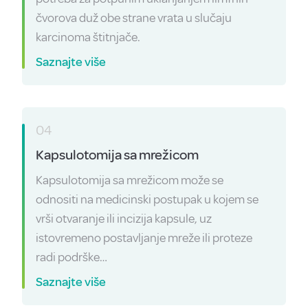
čvorova duž obe strane vrata u slučaju
karcinoma štitnjače.
Saznajte više
04
Kapsulotomija sa mrežicom
Kapsulotomija sa mrežicom može se
odnositi na medicinski postupak u kojem se
vrši otvaranje ili incizija kapsule, uz
istovremeno postavljanje mreže ili proteze
radi podrške…
Saznajte više