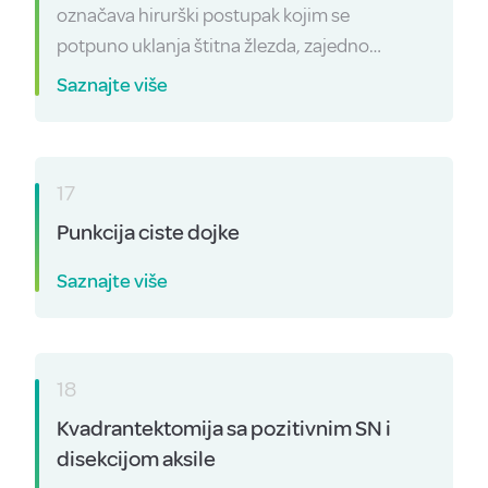
označava hirurški postupak kojim se
potpuno uklanja štitna žlezda, zajedno…
Saznajte više
17
Punkcija ciste dojke
Saznajte više
18
Kvadrantektomija sa pozitivnim SN i
disekcijom aksile