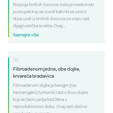
Biopsija limfnih čvorova vrata je medicinski
postupak koji se izvodi kako bi se uzorci
tkiva uzeli iz limfnih čvorova na vratu radi
dijagnostičke analize. Ovaj…
Saznajte više
08
Fibroadenom jedne, obe dojke,
krvareća bradavica
Fibroadenom dojke je benigni (ne-
kancerogeni) tumorski rast u tkivu dojke
koji se često javlja kod žena u
reproduktivnom dobu. Ovaj rast obično