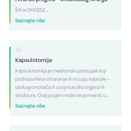
Šifra:OH0252…
Saznajte više
35
Kapsulotomija
Kapsulotomija je medicinski postupak koji
podrazumeva otvaranje ili inciziju kapsule –
tankog omotača ili ovojnice oko organa ili
strukture. Ovaj pojam može se primeniti u…
Saznajte više