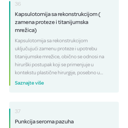
36
Kapsulotomija sa rekonstrukcijom (
zamena proteze i titanijumska
mrežica)
Kapsulotomija sa rekonstrukcijom
uključujući zamenu proteze i upotrebu
titanijumske mrežice, obično se odnosi na
hirurški postupak koji se primenjuje u
kontekstu plastične hirurgije, posebno u…
Saznajte više
37
Punkcija seroma pazuha