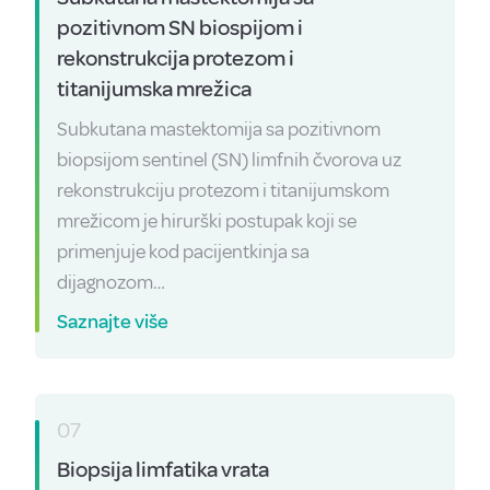
pozitivnom SN biospijom i
rekonstrukcija protezom i
titanijumska mrežica
Subkutana mastektomija sa pozitivnom
biopsijom sentinel (SN) limfnih čvorova uz
rekonstrukciju protezom i titanijumskom
mrežicom je hirurški postupak koji se
primenjuje kod pacijentkinja sa
dijagnozom…
Saznajte više
07
Biopsija limfatika vrata