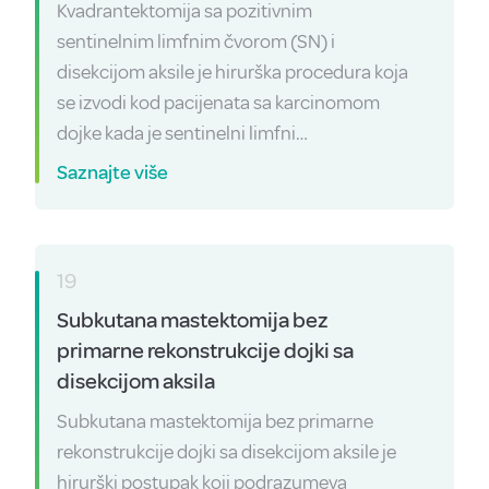
Kvadrantektomija sa pozitivnim
sentinelnim limfnim čvorom (SN) i
disekcijom aksile je hirurška procedura koja
se izvodi kod pacijenata sa karcinomom
dojke kada je sentinelni limfni…
Saznajte više
19
Subkutana mastektomija bez
primarne rekonstrukcije dojki sa
disekcijom aksila
Subkutana mastektomija bez primarne
rekonstrukcije dojki sa disekcijom aksile je
hirurški postupak koji podrazumeva