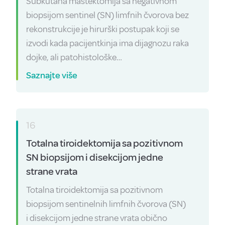
Subkutana mastektomija sa negativnom
biopsijom sentinel (SN) limfnih čvorova bez
rekonstrukcije je hirurški postupak koji se
izvodi kada pacijentkinja ima dijagnozu raka
dojke, ali patohistološke…
Saznajte više
16
Totalna tiroidektomija sa pozitivnom
SN biopsijom i disekcijom jedne
strane vrata
Totalna tiroidektomija sa pozitivnom
biopsijom sentinelnih limfnih čvorova (SN)
i disekcijom jedne strane vrata obično