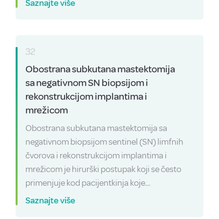
Saznajte više
32
Obostrana subkutana mastektomija
sa negativnom SN biopsijom i
rekonstrukcijom implantima i
mrežicom
Obostrana subkutana mastektomija sa
negativnom biopsijom sentinel (SN) limfnih
čvorova i rekonstrukcijom implantima i
mrežicom je hirurški postupak koji se često
primenjuje kod pacijentkinja koje…
Saznajte više