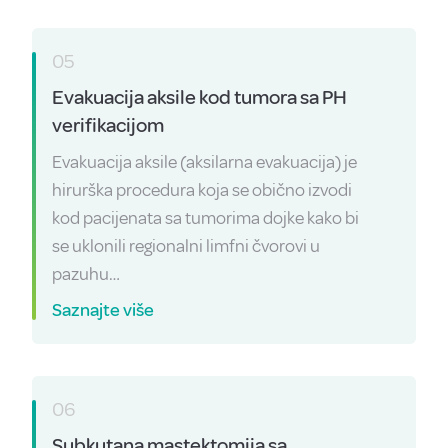
05
Evakuacija aksile kod tumora sa PH
verifikacijom
Evakuacija aksile (aksilarna evakuacija) je
hirurška procedura koja se obično izvodi
kod pacijenata sa tumorima dojke kako bi
se uklonili regionalni limfni čvorovi u
pazuhu…
Saznajte više
06
Subkutana mastektomija sa