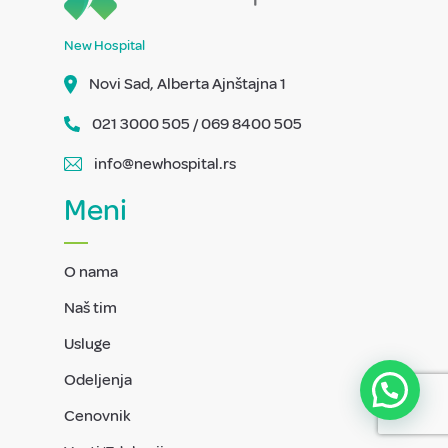
New Hospital
Novi Sad, Alberta Ajnštajna 1
021 3000 505 / 069 8400 505
info@newhospital.rs
Meni
O nama
Naš tim
Usluge
Odeljenja
Cenovnik