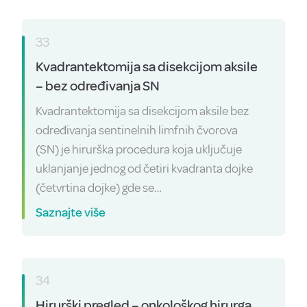
33
Kvadrantektomija sa disekcijom aksile
– bez određivanja SN
Kvadrantektomija sa disekcijom aksile bez
određivanja sentinelnih limfnih čvorova
(SN) je hirurška procedura koja uključuje
uklanjanje jednog od četiri kvadranta dojke
(četvrtina dojke) gde se…
Saznajte više
34
Hirurški pregled – onkološkog hirurga