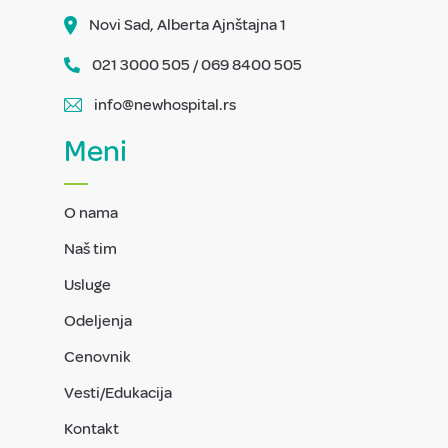
Novi Sad, Alberta Ajnštajna 1
021 3000 505 / 069 8400 505
info@newhospital.rs
Meni
O nama
Naš tim
Usluge
Odeljenja
Cenovnik
Vesti/Edukacija
Kontakt