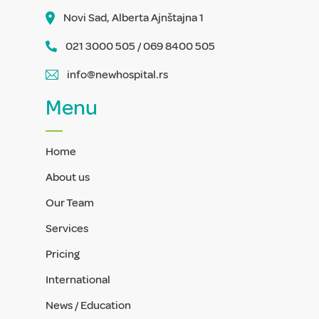
Novi Sad, Alberta Ajnštajna 1
021 3000 505 / 069 8400 505
info@newhospital.rs
Menu
Home
About us
Our Team
Services
Pricing
International
News / Education