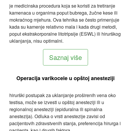
je medicinska procedura koja se koristi za tretiranje
kamenaca u organima poput bubrega, žučne kese ili
mokraćnog mjehura. Ova tehnika se često primenjuje
kada su kamenje relativno mala i kada drugi metodi,
poput ekstrakorporalne litotripsije (ESWL) ili hirurškog
uklanjanja, nisu optimalni.
Saznaj više
Operacija varikocele u opštoj anesteziji
hirurški postupak za uklanjanje proširenih vena oko
testisa, može se izvesti u opštoj anesteziji ili u
regionalnoj anesteziji (epiduralna ili spinalna
anestezija). Odluka o vrsti anestezije zavisi od
pacijentovih zdravstvenih stanja, preferencija hirurga i
pacijenta, kao i drugih faktora.