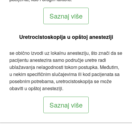
Saznaj više
Uretrocistoskopija u
opštoj anesteziji
se obično izvodi uz lokalnu anesteziju, što znači da se
pacijentu anestezira samo područje uretre radi
ublažavanja nelagodnosti tokom postupka. Međutim,
u nekim specifičnim slučajevima ili kod pacijenata sa
posebnim potrebama, uretrocistoskopija se može
obaviti u opštoj anesteziji.
Saznaj više