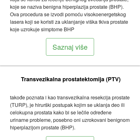
koje se naziva benigna hiperplazija prostate (BHP).
Ova procedura se izvodi pomoću visokoenergetskog
lasera koji se koristi za uklanjanje viška tkiva prostate
koje uzrokuje simptome BHP
Saznaj više
Transvezikalna prostatektomija (PTV)
takođe poznata i kao transvezikalna resekcija prostate
(TURP), je hirurški postupak kojim se uklanja deo ili
celokupna prostata kako bi se lečile određene
urinarne probleme, posebno oni uzrokovani benignom
hiperplazijom prostate (BHP).