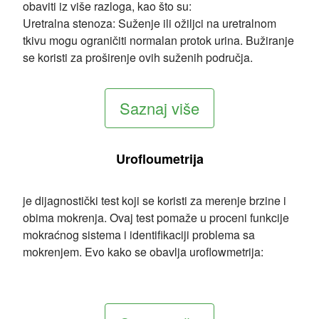
obaviti iz više razloga, kao što su:
Uretralna stenoza: Suženje ili ožiljci na uretralnom
tkivu mogu ograničiti normalan protok urina. Bužiranje
se koristi za proširenje ovih suženih područja.
Saznaj više
Urofloumetrija
je dijagnostički test koji se koristi za merenje brzine i
obima mokrenja. Ovaj test pomaže u proceni funkcije
mokraćnog sistema i identifikaciji problema sa
mokrenjem. Evo kako se obavlja uroflowmetrija: