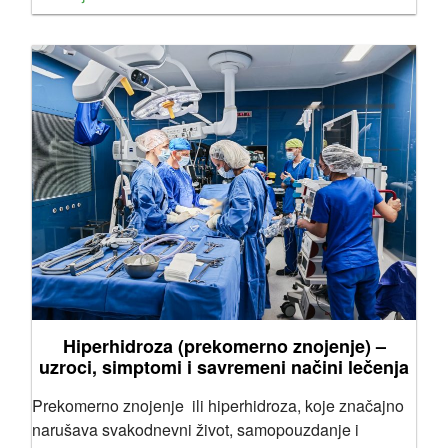
Hiperhidroza (prekomerno znojenje) –
uzroci, simptomi i savremeni načini lečenja
Prekomerno znojenje ili hiperhidroza, koje značajno
narušava svakodnevni život, samopouzdanje i