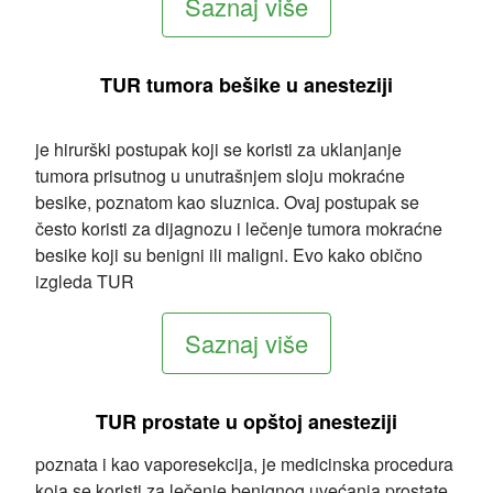
Saznaj više
TUR tumora bešike u anesteziji
je hirurški postupak koji se koristi za uklanjanje
tumora prisutnog u unutrašnjem sloju mokraćne
besike, poznatom kao sluznica. Ovaj postupak se
često koristi za dijagnozu i lečenje tumora mokraćne
besike koji su benigni ili maligni. Evo kako obično
izgleda TUR
Saznaj više
TUR prostate u
opštoj anesteziji
poznata i kao vaporesekcija, je medicinska procedura
koja se koristi za lečenje benignog uvećanja prostate,