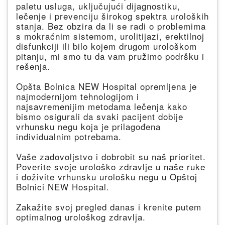
paletu usluga, uključujući dijagnostiku,
lečenje i prevenciju širokog spektra uroloških
stanja. Bez obzira da li se radi o problemima
s mokraćnim sistemom, urolitijazi, erektilnoj
disfunkciji ili bilo kojem drugom urološkom
pitanju, mi smo tu da vam pružimo podršku i
rešenja.
Opšta Bolnica NEW Hospital opremljena je
najmodernijom tehnologijom i
najsavremenijim metodama lečenja kako
bismo osigurali da svaki pacijent dobije
vrhunsku negu koja je prilagođena
individualnim potrebama.
Vaše zadovoljstvo i dobrobit su naš prioritet.
Poverite svoje urološko zdravlje u naše ruke
i doživite vrhunsku urološku negu u Opštoj
Bolnici NEW Hospital.
Zakažite svoj pregled danas i krenite putem
optimalnog urološkog zdravlja.