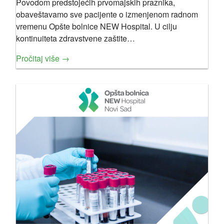
Povodom predstojećih prvomajskih praznika,
obaveštavamo sve pacijente o izmenjenom radnom
vremenu Opšte bolnice NEW Hospital. U cilju
kontinuiteta zdravstvene zaštite…
Pročitaj više →