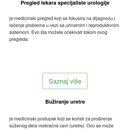
Pregled lekara specijaliste urologije
je medicinski pregled koji se fokusira na dijagnozu i
lečenje problema u vezi sa urinarnim i reproduktivnim
sistemom. Evo šta možete očekivati tokom ovog
pregleda:
Saznaj više
Bužiranje uretre
je medicinski postupak koji se koristi za proširenje
suženog dela mokraćne cevi (uretre). Ovo se može