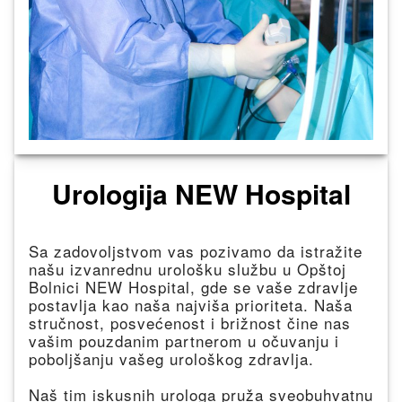
Urologija NEW Hospital
Sa zadovoljstvom vas pozivamo da istražite
našu izvanrednu urološku službu u Opštoj
Bolnici NEW Hospital, gde se vaše zdravlje
postavlja kao naša najviša prioriteta. Naša
stručnost, posvećenost i brižnost čine nas
vašim pouzdanim partnerom u očuvanju i
poboljšanju vašeg urološkog zdravlja.
Naš tim iskusnih urologa pruža sveobuhvatnu