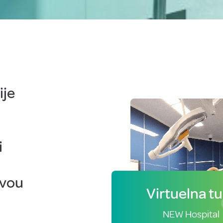
ije
i
ivou
Virtuelna t
NEW Hospital