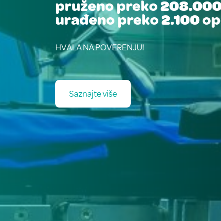
pruženo preko
208.00
urađeno preko
2.100
op
HVALA NA POVERENJU!
Saznajte više