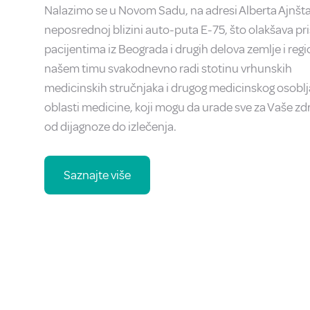
Nalazimo se u Novom Sadu, na adresi Alberta Ajnštaj
neposrednoj blizini auto-puta E-75, što olakšava pr
pacijentima iz Beograda i drugih delova zemlje i regi
našem timu svakodnevno radi stotinu vrhunskih
medicinskih stručnjaka i drugog medicinskog osoblja
oblasti medicine, koji mogu da urade sve za Vaše zdr
od dijagnoze do izlečenja.
Saznajte više