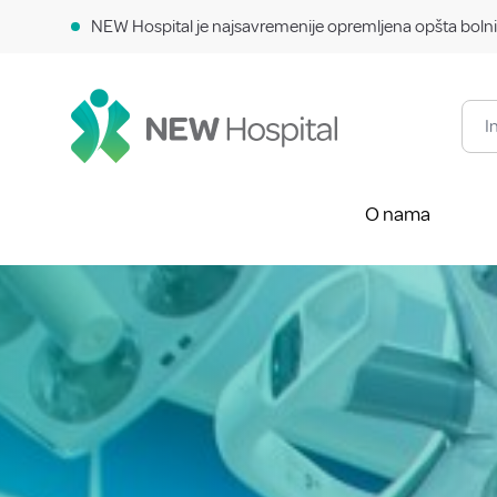
NEW Hospital je najsavremenije opremljena opšta bolni
O nama