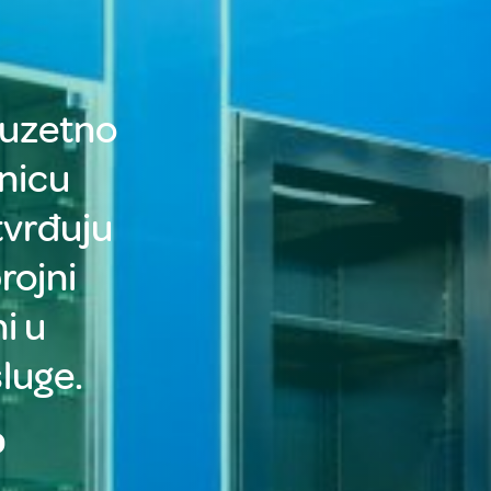
izuzetno
nicu
tvrđuju
rojni
i u
luge.
0