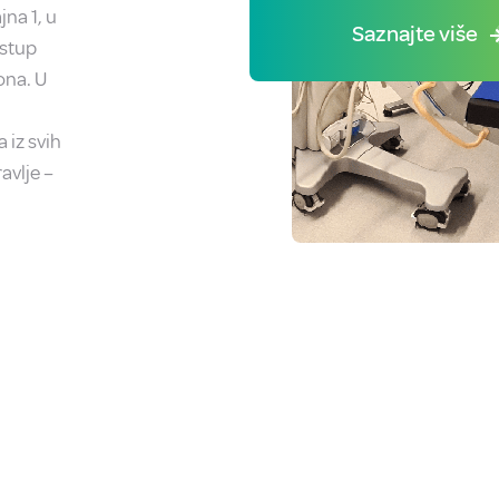
na 1, u
Saznajte više
istup
ona. U
 iz svih
avlje –