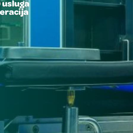
0
usluga
eracija