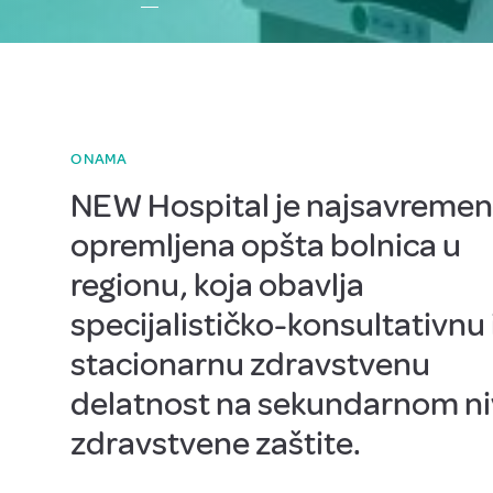
O NAMA
NEW Hospital je najsavremen
opremljena opšta bolnica u
regionu, koja obavlja
specijalističko-konsultativnu 
stacionarnu zdravstvenu
delatnost na sekundarnom n
zdravstvene zaštite.