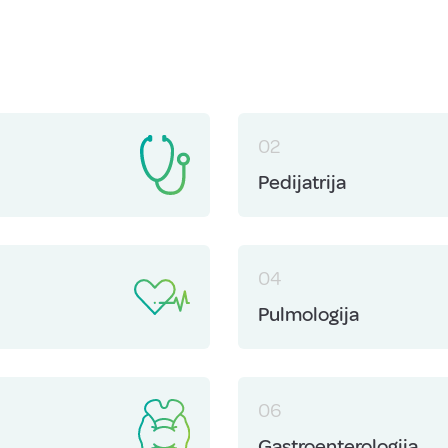
02
Pedijatrija
04
Pulmologija
06
Gastroenterologija