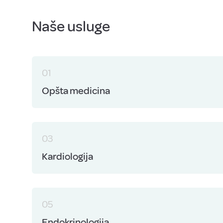
Naše usluge
01
Opšta medicina
03
Kardiologija
05
Endokrinologija