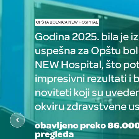
OPŠTA BOLNICA NEW HOSPITAL
Godina 2025. bila je 
uspešna za Opštu bol
NEW Hospital, što po
impresivni rezultati i b
noviteti koji su uveden
okviru zdravstvene us
obavljeno preko
86.00
pregleda