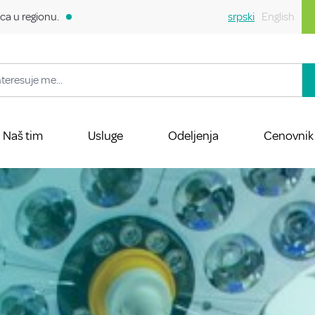
ca u regionu.
srpski
English
Naš tim
Usluge
Odeljenja
Cenovnik