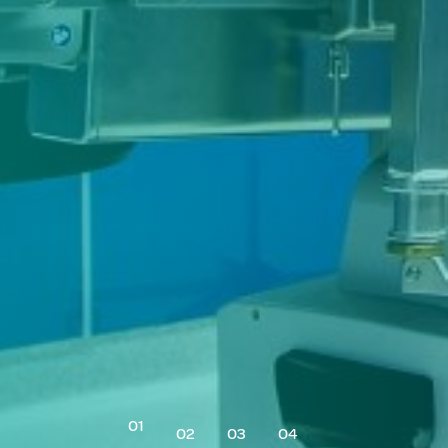
01
02
03
04