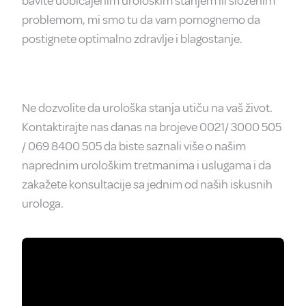
bavite uobičajenim urološkim stanjem ili složenim
problemom, mi smo tu da vam pomognemo da
postignete optimalno zdravlje i blagostanje.
Ne dozvolite da urološka stanja utiču na vaš život.
Kontaktirajte nas danas na brojeve
0021/ 3000 505
/ 069 8400 505
da biste saznali više o našim
naprednim urološkim tretmanima i uslugama i da
zakažete konsultacije sa jednim od naših iskusnih
urologa.