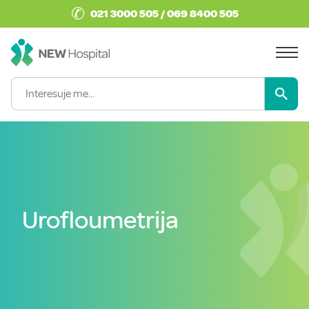
✆
021 3000 505 / 069 8400 505
Urofloumetrija