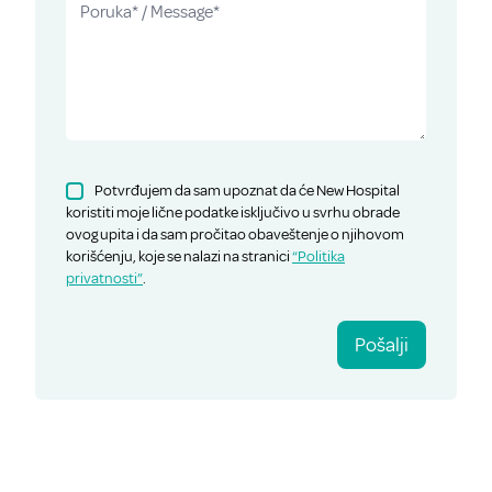
Potvrđujem da sam upoznat da će New Hospital
koristiti moje lične podatke isključivo u svrhu obrade
ovog upita i da sam pročitao obaveštenje o njihovom
korišćenju, koje se nalazi na stranici
“Politika
privatnosti”
.
Pošalji