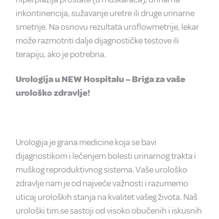
inkontinencija, sužavanje uretre ili druge urinarne
smetnje. Na osnovu rezultata uroflowmetrije, lekar
može razmotriti dalje dijagnostičke testove ili
terapiju, ako je potrebna.
Urologija u NEW Hospitalu – Briga za vaše
urološko zdravlje!
Urologija je grana medicine koja se bavi
dijagnostikom i lečenjem bolesti urinarnog trakta i
muškog reproduktivnog sistema. Vaše urološko
zdravlje nam je od najveće važnosti i razumemo
uticaj uroloških stanja na kvalitet vašeg života. Naš
urološki tim se sastoji od visoko obučenih i iskusnih