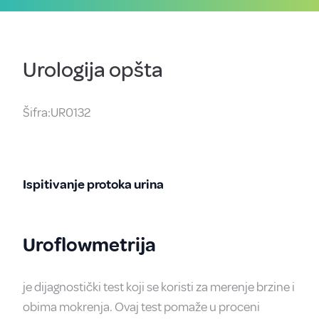
Urologija opšta
Šifra:UR0132
Ispitivanje protoka urina
Uroflowmetrija
je dijagnostički test koji se koristi za merenje brzine i
obima mokrenja. Ovaj test pomaže u proceni