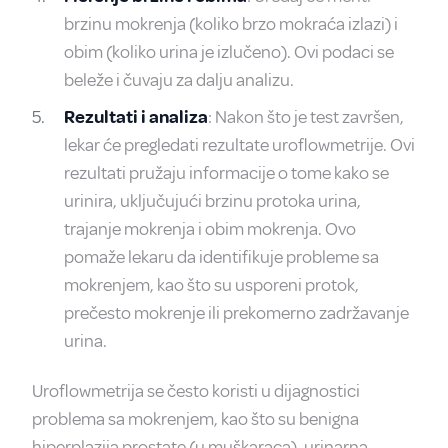
brzinu mokrenja (koliko brzo mokraća izlazi) i
obim (koliko urina je izlučeno). Ovi podaci se
beleže i čuvaju za dalju analizu.
Rezultati i analiza
: Nakon što je test završen,
lekar će pregledati rezultate uroflowmetrije. Ovi
rezultati pružaju informacije o tome kako se
urinira, uključujući brzinu protoka urina,
trajanje mokrenja i obim mokrenja. Ovo
pomaže lekaru da identifikuje probleme sa
mokrenjem, kao što su usporeni protok,
prečesto mokrenje ili prekomerno zadržavanje
urina.
Uroflowmetrija se često koristi u dijagnostici
problema sa mokrenjem, kao što su benigna
hiperplazija prostate (u muškaraca), urinarna