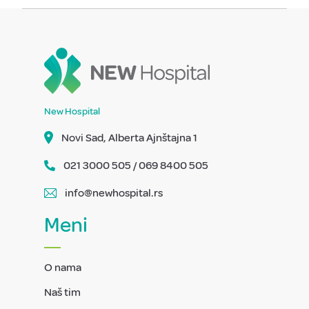
New Hospital
Novi Sad, Alberta Ajnštajna 1
021 3000 505 / 069 8400 505
info@newhospital.rs
Meni
O nama
Naš tim