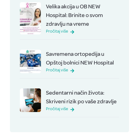
Velika akcija u OB NEW
Hospital: Brinite o svom
zdravlju na vreme
Pročitaj više
Savremena ortopedija u
Opštoj bolnici NEW Hospital
Pročitaj više
Sedentarni način života:
Skriveni rizik po vaše zdravlje
Pročitaj više