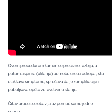
Ovom procedurom kamen se precizno razbija, a
potom aspirira (uklanja) pomoću ureteroskopa , što
olakšava simptome, sprečava dalje komplikacije i
poboljšava opšto zdravstveno stanje.
Čitav proces se obavlja uz pomoć samo jedne
sonde.