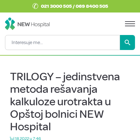
✆
021 3000 505 / 069 8400 505
TRILOGY – jedinstvena
metoda rešavanja
kalkuloze urotrakta u
Opštoj bolnici NEW
Hospital
ǰul 18 2022 u 7:46