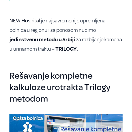
NEW Hospital
je najsavremenije opremljena
bolnica u regionu i sa ponosom nudimo
jedinstvenu metodu u Srbiji
za razbijanje kamena
u urinarnom traktu –
TRILOGY.
Rešavanje kompletne
kalkuloze urotrakta Trilogy
metodom