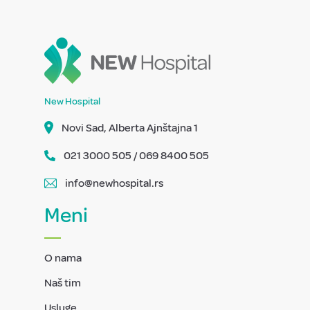
New Hospital
Novi Sad, Alberta Ajnštajna 1
021 3000 505 / 069 8400 505
info@newhospital.rs
Meni
O nama
Naš tim
Usluge