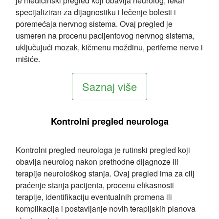
je medicinski pregled koji obavlja neurolog, lekar
specijaliziran za dijagnostiku i lečenje bolesti i
poremećaja nervnog sistema. Ovaj pregled je
usmeren na procenu pacijentovog nervnog sistema,
uključujući mozak, kičmenu moždinu, periferne nerve i
mišiće.
Saznaj više
Kontrolni pregled neurologa
Kontrolni pregled neurologa je rutinski pregled koji
obavlja neurolog nakon prethodne dijagnoze ili
terapije neurološkog stanja. Ovaj pregled ima za cilj
praćenje stanja pacijenta, procenu efikasnosti
terapije, identifikaciju eventualnih promena ili
komplikacija i postavljanje novih terapijskih planova