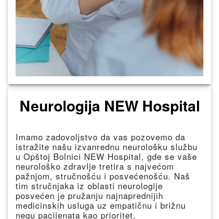
Neurologija NEW Hospital
Imamo zadovoljstvo da vas pozovemo da
istražite našu izvanrednu neurološku službu
u Opštoj Bolnici NEW Hospital, gde se vaše
neurološko zdravlje tretira s najvećom
pažnjom, stručnošću i posvećenošću. Naš
tim stručnjaka iz oblasti neurologije
posvećen je pružanju najnaprednijih
medicinskih usluga uz empatičnu i brižnu
negu pacijenata kao prioritet.