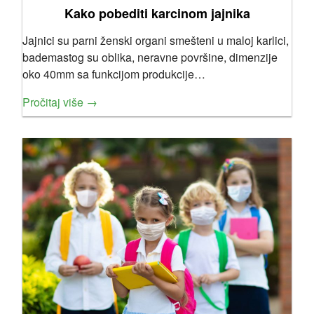
Kako pobediti karcinom jajnika
Jajnici su parni ženski organi smešteni u maloj karlici,
bademastog su oblika, neravne površine, dimenzije
oko 40mm sa funkcijom produkcije…
Pročitaj više →