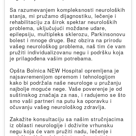
Sa razumevanjem kompleksnosti neuroloških
stanja, mi pružamo dijagnostiku, lečenje i
rehabilitaciju za širok spektar neuroloških
problema, uključujući moždane udare,
epilepsiju, multipleks sklerozu, Parkinsonovu
bolest i mnoge druge. Bez obzira na prirodu
vašeg neurološkog problema, naš tim će vam
pružiti individualizovanu negu i podršku koja
je prilagođena vašim potrebama.
Opšta Bolnica NEW Hospital opremljena je
najsavremenijom opremom i tehnologijom
kako bi podržala naše neurologe u pružanju
najbolje moguće nege. Vaše poverenje je od
suštinskog značaja za nas, i radujemo se što
smo vaši partneri na putu ka oporavku i
očuvanju vašeg neurološkog zdravlja.
Zakažite konsultaciju sa našim stručnjacima
iz oblasti neurologije i doživite vrhunsku
negu koja će vam pružiti nadu, lečenje i