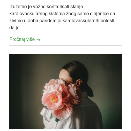
Izuzetno je važno kontrolisati stanje
kardiovaskularnog sistema zbog same činjenice da
živimo u doba pandemije kardiovaskularnih bolesti i
da je…
Pročitaj više →