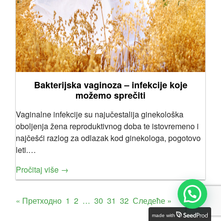
Bakterijska vaginoza – infekcije koje
možemo sprečiti
Vaginalne infekcije su najučestalija ginekološka
oboljenja žena reproduktivnog doba te istovremeno i
najčešći razlog za odlazak kod ginekologa, pogotovo
leti.…
Pročitaj više →
« Претходно
1
2
…
30
31
32
Следеће »
made with