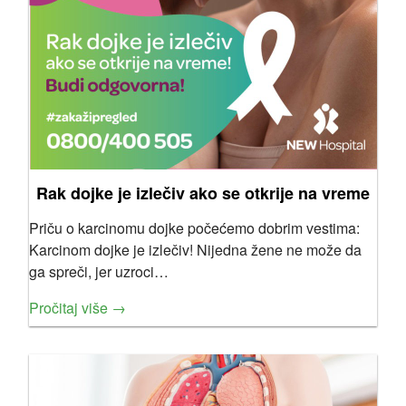
Rak dojke je izlečiv ako se otkrije na vreme
Priču o karcinomu dojke počećemo dobrim vestima:
Karcinom dojke je izlečiv! Nijedna žene ne može da
ga spreči, jer uzroci…
Pročitaj više →