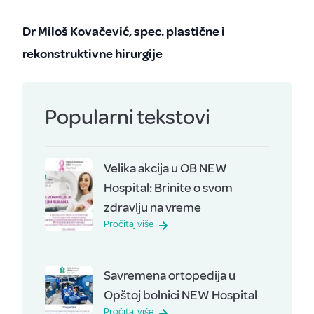
Dr Miloš Kovačević, spec. plastične i
rekonstruktivne hirurgije
Popularni tekstovi
Velika akcija u OB NEW
Hospital: Brinite o svom
zdravlju na vreme
Pročitaj više
Savremena ortopedija u
Opštoj bolnici NEW Hospital
Pročitaj više