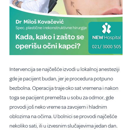
Intervencija se najčešće izvodi u lokalnoj anesteziji
gde je pacijent budan, jer je procedura potpuno
bezbolna. Operacija traje oko sat vremena i nakon
toga se pacijent premešta u sobu za odmor, gde
provodi još neko vreme sa zavojem i hladnim
oblozima na očima. U bolnici se provodi najčešće
nekoliko sati, ili u izvesnim slučajevima jedan dan.