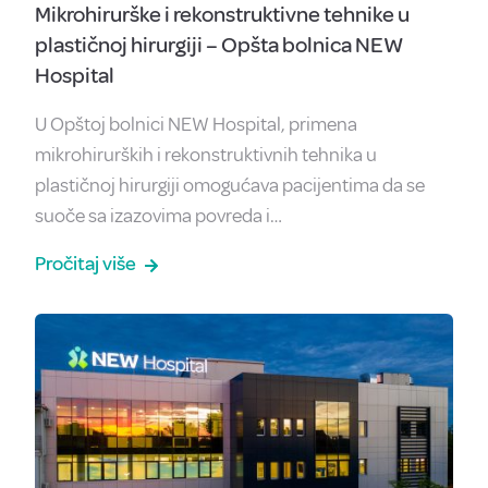
Mikrohirurške i rekonstruktivne tehnike u
plastičnoj hirurgiji – Opšta bolnica NEW
Hospital
U Opštoj bolnici NEW Hospital, primena
mikrohirurških i rekonstruktivnih tehnika u
plastičnoj hirurgiji omogućava pacijentima da se
suoče sa izazovima povreda i…
Pročitaj više