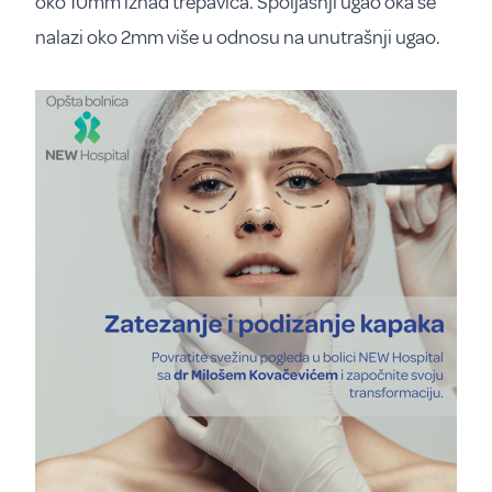
oko 10mm iznad trepavica. Spoljašnji ugao oka se
nalazi oko 2mm više u odnosu na unutrašnji ugao.