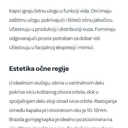
Kapci igraju bitnu ulogu u funkciji vida. Oni imaju
zaštitnu ulogu, pokrivajući i štiteći očnu jabučicu.
Učestvuju u produkciji i distribuciji suza. Formiraju
odgovarajući prozor potreban za dobar vid.
Učestvuju u facijalnoj ekspresiji i mimici.
Estetika očne regije
U idealnom slučaju, obrva u centralnom delu
pokriva ivicu koštanog otvora orbite, dok u
spoljašnjem delu stoji iznad ivice orbite. Rastojanje
između kapaka pri otvorenom oku je 10-12mm.
Brazda gornjeg kapka je idealno pozicionirana na