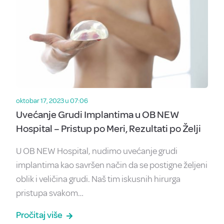
oktobar 17, 2023 u 07:06
Uvećanje Grudi Implantima u OB NEW
Hospital – Pristup po Meri, Rezultati po Želji
U OB NEW Hospital, nudimo uvećanje grudi
implantima kao savršen način da se postigne željeni
oblik i veličina grudi. Naš tim iskusnih hirurga
pristupa svakom…
Pročitaj više