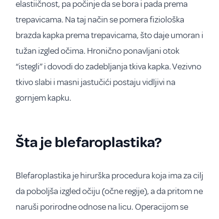
elastiičnost, pa počinje da se bora i pada prema
trepavicama. Na taj način se pomera fiziološka
brazda kapka prema trepavicama, što daje umoran i
tužan izgled očima. Hronično ponavljani otok
“istegli” i dovodi do zadebljanja tkiva kapka. Vezivno
tkivo slabi i masni jastučići postaju vidljivi na
gornjem kapku.
Šta je blefaroplastika?
Blefaroplastika je hirurška procedura koja ima za cilj
da poboljša izgled očiju (očne regije), a da pritom ne
naruši porirodne odnose na licu. Operacijom se