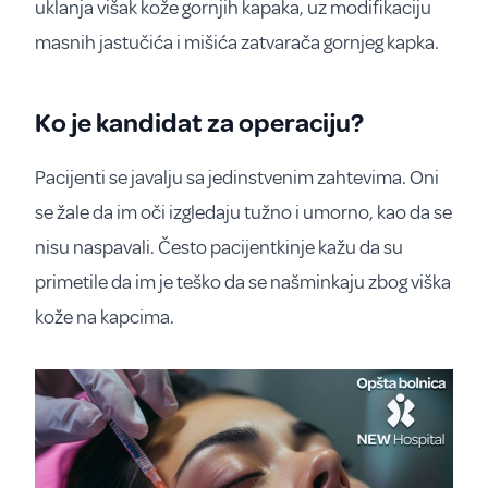
uklanja višak kože gornjih kapaka, uz modifikaciju
masnih jastučića i mišića zatvarača gornjeg kapka.
Ko je kandidat za operaciju?
Pacijenti se javalju sa jedinstvenim zahtevima. Oni
se žale da im oči izgledaju tužno i umorno, kao da se
nisu naspavali. Često pacijentkinje kažu da su
primetile da im je teško da se našminkaju zbog viška
kože na kapcima.