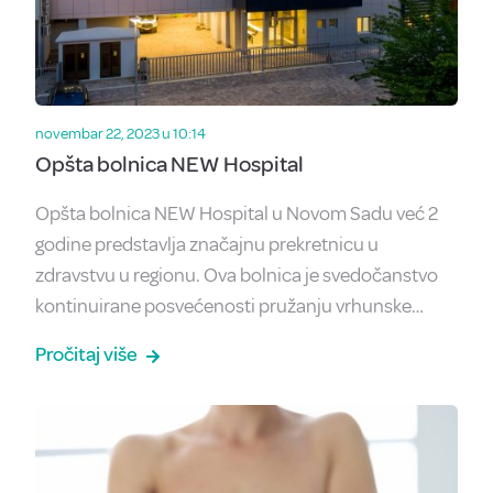
novembar 22, 2023 u 10:14
Opšta bolnica NEW Hospital
Opšta bolnica NEW Hospital u Novom Sadu već 2
godine predstavlja značajnu prekretnicu u
zdravstvu u regionu. Ova bolnica je svedočanstvo
kontinuirane posvećenosti pružanju vrhunske…
Pročitaj više