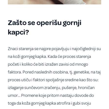
Zašto se operišu gornji
kapci?
Znaci starenja se najpre pojavljuju i najočigledniji su
na koži gornjeg kapka. Kada će proces starenja
početi i koliko će biti izražen zavisi od mnogo
faktora. Pored naslednih osobina, tj. genetike, na taj
proces utiču i faktori spoljašnje sredine kao što su:
izlaganje sunčevom zračenju, pušenje, hroničan
umor… Promene koje pritom nastaju dovode do
toga da koža gornjeg kapka atrofira i gubi svoju