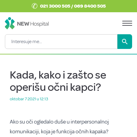
✆
021 3000 505 / 069 8400 505
Kada, kako i zašto se
operišu očni kapci?
oktobar 7 2021 u 12:13
Ako su oči ogledalo duše u interpersonalnoj
komunikaciji, koja je funkcija očnih kapaka?