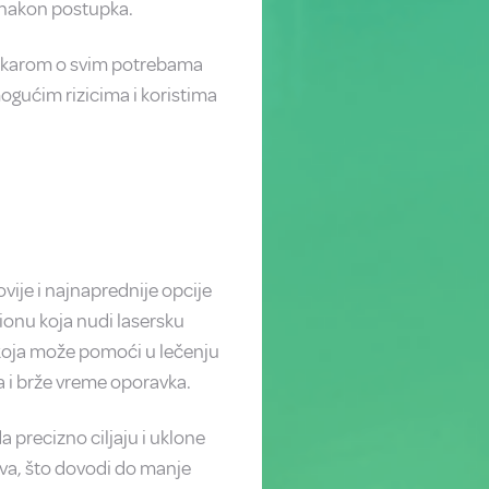
 nakon postupka.
 lekarom o svim potrebama
ogućim rizicima i koristima
ije i najnaprednije opcije
ionu koja nudi lasersku
koja može pomoći u lečenju
a i brže vreme oporavka.
a precizno ciljaju i uklone
iva, što dovodi do manje