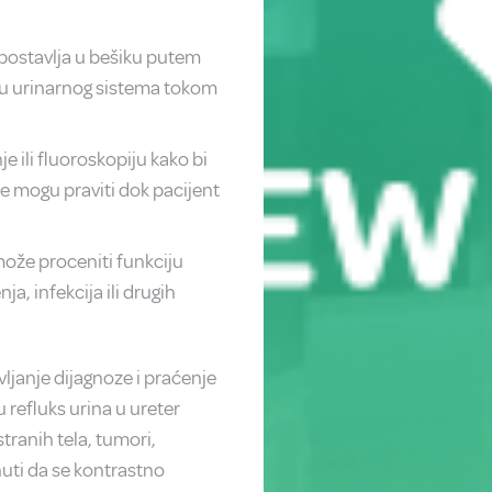
 postavlja u bešiku putem
ju urinarnog sistema tokom
 ili fluoroskopiju kako bi
 se mogu praviti dok pacijent
može proceniti funkciju
a, infekcija ili drugih
vljanje dijagnoze i praćenje
u refluks urina u ureter
stranih tela, tumori,
uti da se kontrastno