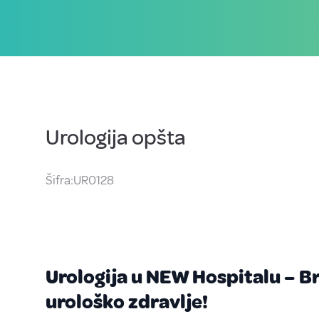
Urologija opšta
Šifra:UR0128
Urologija u NEW Hospitalu – Br
urološko zdravlje!