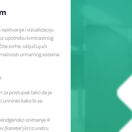
om
ispitivanje i vizualizaciju
, uz upotrebu kontrastnog
ite svrhe, uključujući
malnosti urinarnog sistema
:
en za postupak tako da je
urinirati kako bi se
 rendgensko snimanje ili
v (kateter) kroz uretru