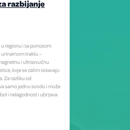
za razbijanje
 u regionu i sa ponosom
 urinarnom traktu –
omagnetnu i ultrazvučnu
tice, koje se zatim isisavaju
 Za razliku od
eva samo jednu sondu i može
bol i nelagodnost i ubrzava