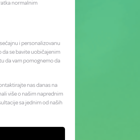
ovratka normalnim
sećajnu i personalizovanu
o da se bavite uobičajenim
o tu da vam pomognemo da
Kontaktirajte nas danas na
nali više o našim naprednim
ultacije sa jednim od naših