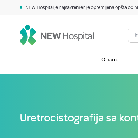
NEW Hospital je najsavremenije opremljena opšta bolni
O nama
Uretrocistografija sa ko