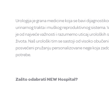
Urologija je grana medicine koja se bavi dijagnostik
urinarnog trakta i muškog reproduktivnog sistema. 
je od najveće važnosti i razumemo uticaj uroloških s
života. Naš urološki tim se sastoji od visoko obučenih
posvećeni pružanju personalizovane nege koja zado
potrebe.
Zašto odabrati NEW Hospital?