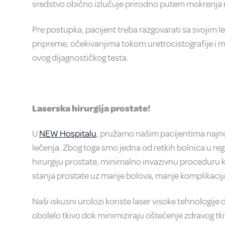
sredstvo obično izlučuje prirodno putem mokrenja
Pre postupka, pacijent treba razgovarati sa svojim
pripreme, očekivanjima tokom uretrocistografije i m
ovog dijagnostičkog testa.
Laserska hirurgija prostate!
U
NEW Hospitalu
, pružamo našim pacijentima najnov
lečenja. Zbog toga smo jedna od retkih bolnica u reg
hirurgiju prostate, minimalno invazivnu proceduru 
stanja prostate uz manje bolova, manje komplikacij
Naši iskusni urolozi koriste laser visoke tehnologije d
obolelo tkivo dok minimiziraju oštećenje zdravog tk