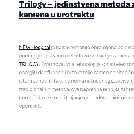
Trilogy – jedinstvena metoda 
kamena u urotraktu
NEW Hospital
je najsavremenije opremljena bolnica
nudimo jedinstvenu metodu za razbijanje kamena u
TRILOGY
. Ova inovativna tehnologija koristi elektr
energiju da efikasno i brzo razbije kamen na sitne čes
istom sondom, tako da nema naknadnog izbacivanja.
tradicionalnih metoda, ova napredna tehnika zaht
pomoći da se smanji trajanje procedure, minimizira 
oporavak.