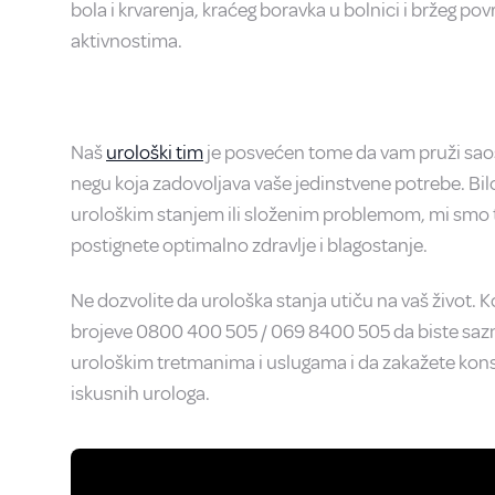
bola i krvarenja, kraćeg boravka u bolnici i bržeg p
aktivnostima.
Naš
urološki tim
je posvećen tome da vam pruži sao
negu koja zadovoljava vaše jedinstvene potrebe. Bil
urološkim stanjem ili složenim problemom, mi sm
postignete optimalno zdravlje i blagostanje.
Ne dozvolite da urološka stanja utiču na vaš život. 
brojeve
0800 400 505 / 069 8400 505
da biste saz
urološkim tretmanima i uslugama i da zakažete kons
iskusnih urologa.