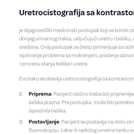
Uretrocistografija sa kontrast
je dijagnostički medicinski postupak koji se koristi za 
donjeg urinarnog trakta, uključujući uretru i bešiku
sredstva. Ovaj postupak se često primenjuje za različ
ispitivanje problema sa mokrenjem, praćenje abnor
i procenu stanja bešike i uretre.
Evo kako se obavlja uretrocistografija sa kontrastom
Priprema
: Pacijent obično treba biti pripremlj
bešika prazna. Pre postupka, može biti potrebno 
ispraznila bešika.
Postavljanje
: Pacijent se postavlja na stolu za
fluoroskopiju. Lekar ili radiolog umetne tanku ce