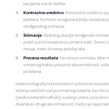
pacijenta sve do bešike.
Kontrastno sredstvo
: Kontrastno sredstvo se
katetera. Kontrast omogućava bolju vizualizaci
rendgenskog snimanja.
Snimanje
: Radiolog obavlja rendgensko snimanje
pratili put kontrasta kroz urinarni trakt. Snimci
miruje, mokri ili menja položaj tela.
Procena rezultata
: Na osnovu snimaka, lekar 
urinarnog trakta, prisustvo abnormalnosti, suženj
problema.
Uretrocistografija sa kontrastom je korisna za posta
lečenja različitih stanja urinarnog sistema, kao što s
(vesikoureteralni refluks), suženja uretre, prisustvo 
divertikuli i druge abnormalnosti. Važno je napomen