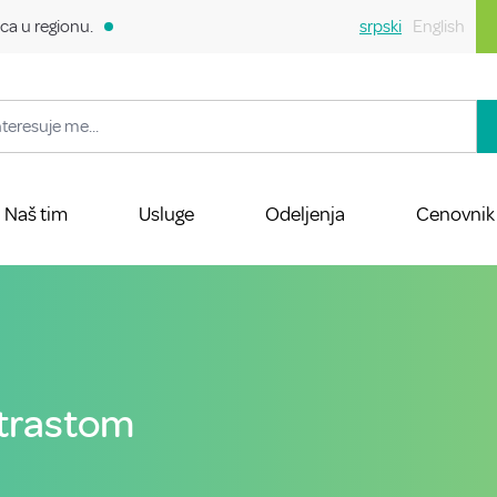
ca u regionu.
srpski
English
Naš tim
Usluge
Odeljenja
Cenovnik
ntrastom