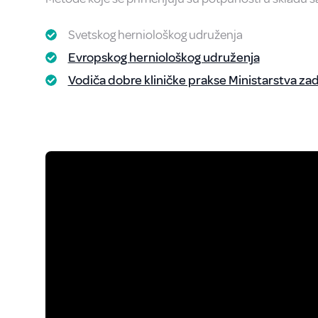
Svetskog herniološkog udruženja
Evropskog herniološkog udruženja
Vodiča dobre kliničke prakse Ministarstva zad