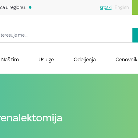
ca u regionu.
srpski
English
Naš tim
Usluge
Odeljenja
Cenovnik
enalektomija