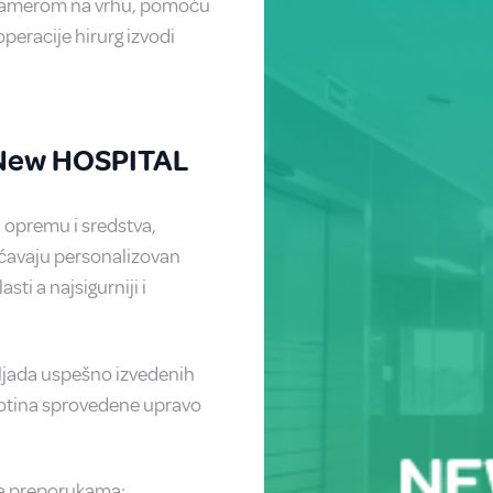
i kamerom na vrhu, pomoću
peracije hirurg izvodi
i New HOSPITAL
 opremu i sredstva,
ćavaju personalizovan
sti a najsigurniji i
iljada uspešno izvedenih
stotina sprovedene upravo
sa preporukama: