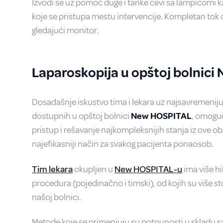
Izvodi se uz pomoć duge i tanke cevi sa lampicom
koje se pristupa mestu intervencije. Kompletan tok o
gledajući monitor.
Laparoskopija u opštoj bolnic
Dosadašnje iskustvo tima i lekara uz najsavremeniju
dostupnih u opštoj bolnici
New HOSPITAL
, omogu
pristup i rešavanje najkompleksnijih stanja iz ove obla
najefikasniji način za svakog pacijenta ponaosob.
Tim lekara
okupljen u
New HOSPITAL-u
ima više h
procedura (pojedinačno i timski), od kojih su više 
našoj bolnici.
Metode koje se primenjuju su potpunosti u skladu 