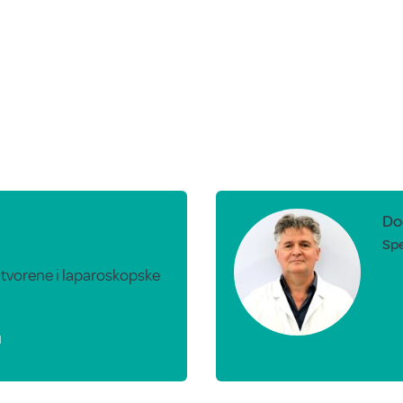
Doc
Spe
 Otvorene i laparoskopske
u