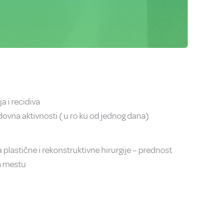
a i recidiva
dovna aktivnosti ( u ro ku od jednog dana)
a plastične i rekonstruktivne hirurgije – prednost
m mestu