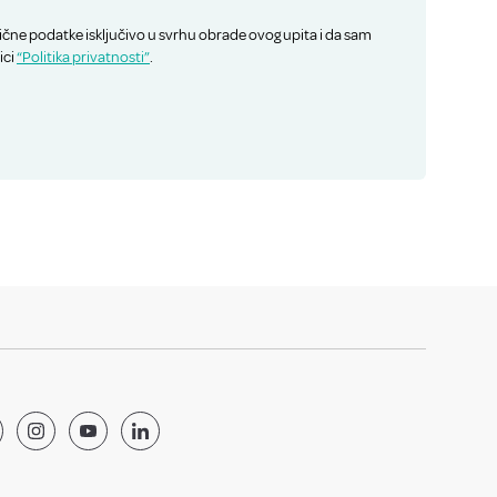
ične podatke isključivo u svrhu obrade ovog upita i da sam
ici
“Politika privatnosti”
.