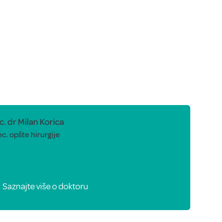
. dr Milan Korica
c. opšte hirurgije
Saznajte više o doktoru