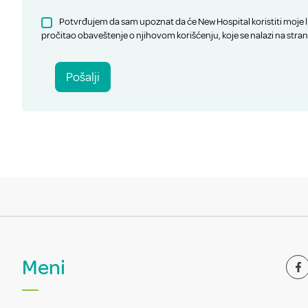
Potvrđujem da sam upoznat da će New Hospital koristiti moje l
pročitao obaveštenje o njihovom korišćenju, koje se nalazi na stran
Pošalji
Meni