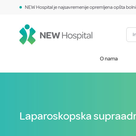
NEW Hospital je najsavremenije opremljena opšta bolni
O nama
Laparoskopska supraadr