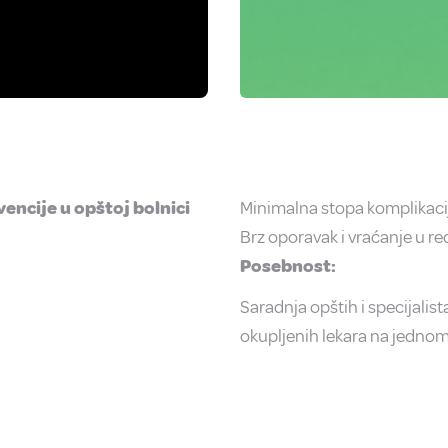
encije u opštoj bolnici
Minimalna stopa komplikacij
Brz oporavak i vraćanje u re
Posebnost:
Saradnja opštih i specijalist
okupljenih lekara na jedno