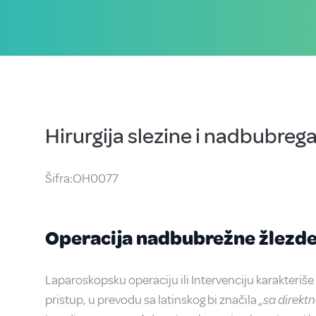
Hirurgija slezine i nadbubreg
Šifra:OH0077
Operacija nadbubrežne žlezd
Laparoskopsku operaciju ili Intervenciju karakteriš
pristup, u prevodu sa latinskog bi značila
„sa direkt