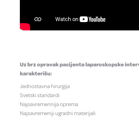
Uz brz opravak pacijenta laparoskopske interv
karakterišu:
Jednostavna hirurgija
Svetski standardi
Najsavremennija oprema
Najsavremeniji ugradni materijali