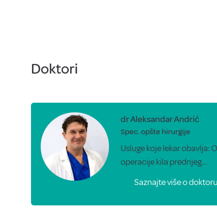
Doktori
dr Aleksandar Andrić
Spec. opšte hirurgije
Usluge koje lekar obavlja:
operacije kila prednjeg…
Saznajte više o doktor