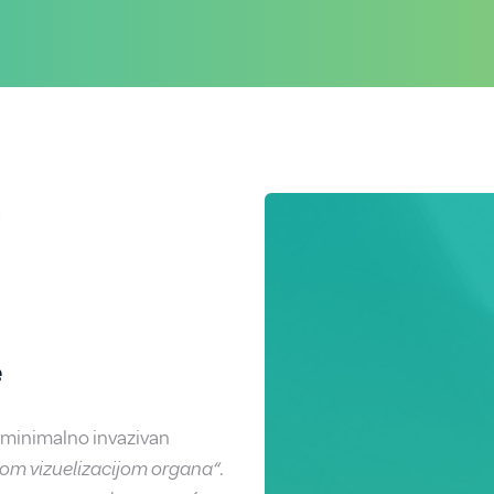
a
e
e minimalno invazivan
nom vizuelizacijom organa“
.