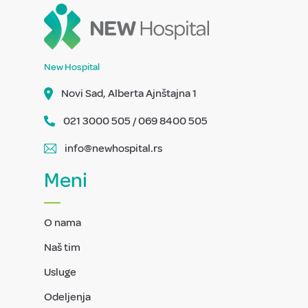
New Hospital
Novi Sad, Alberta Ajnštajna 1
021 3000 505 / 069 8400 505
info@newhospital.rs
Meni
O nama
Naš tim
Usluge
Odeljenja