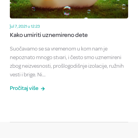
ǰul 7, 2021 u 12:23
Kako umiriti uznemireno dete
Suočavamo se sa vremenom u kom nam je
nepoznato mnogo stvari, i često smo uznemireni
zbog neizvesnosti, prošlogodišnje izolacije, ružnih
vesti i brige. Ni…
Pročitaj više