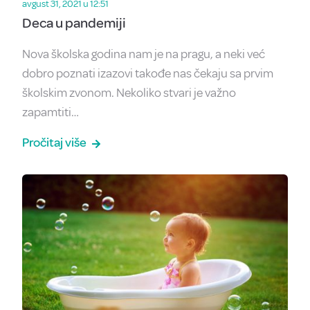
avgust 31, 2021 u 12:51
Deca u pandemiji
Nova školska godina nam je na pragu, a neki već
dobro poznati izazovi takođe nas čekaju sa prvim
školskim zvonom. Nekoliko stvari je važno
zapamtiti…
Pročitaj više