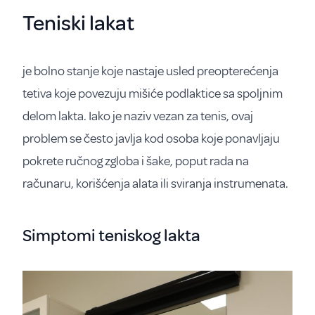
Teniski lakat
je bolno stanje koje nastaje usled preopterećenja
tetiva koje povezuju mišiće podlaktice sa spoljnim
delom lakta. Iako je naziv vezan za tenis, ovaj
problem se često javlja kod osoba koje ponavljaju
pokrete ručnog zgloba i šake, poput rada na
računaru, korišćenja alata ili sviranja instrumenata.
Simptomi teniskog lakta