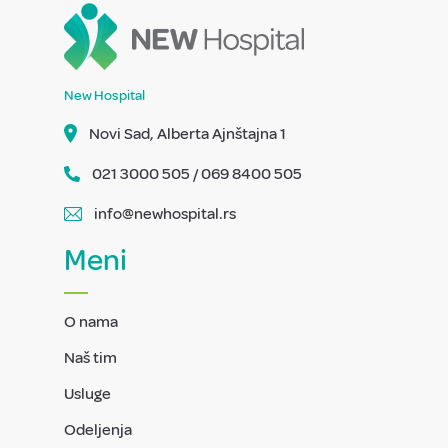
New Hospital
Novi Sad, Alberta Ajnštajna 1
021 3000 505 / 069 8400 505
info@newhospital.rs
Meni
O nama
Naš tim
Usluge
Odeljenja