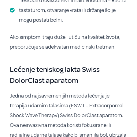
Teškoće u svakodnevnim aktivnostima – Rad za
tastaturom, otvaranje vrata ili držanje šolje
mogu postati bolni.
Ako simptomi traju duže i utiču na kvalitet života,
preporučuje se adekvatan medicinski tretman.
Lečenje teniskog lakta Swiss
DolorClast aparatom
Jedna od najsavremenijih metoda lečenja je
terapija udarnim talasima (ESWT – Extracorporeal
Shock Wave Therapy) Swiss DolorClast aparatom.
Ova neinvazivna metoda koristi fokusirane ili
radijalne udarne talase kako bi smanjila bol, ubrzala