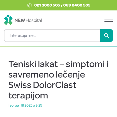
✆
021 3000 505 / 069 8400 505
Teniski lakat – simptomi i
savremeno lečenje
Swiss DolorClast
terapijom
februar 18 2025 u 9:25