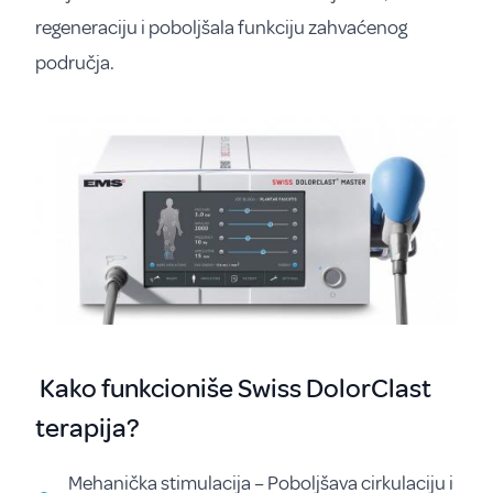
regeneraciju i poboljšala funkciju zahvaćenog
područja.
Kako funkcioniše Swiss DolorClast
terapija?
Mehanička stimulacija – Poboljšava cirkulaciju i