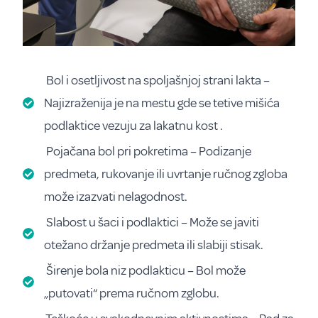
Bol i osetljivost na spoljašnjoj strani lakta –
Najizraženija je na mestu gde se tetive mišića
podlaktice vezuju za lakatnu kost .
Pojačana bol pri pokretima – Podizanje
predmeta, rukovanje ili uvrtanje ručnog zgloba
može izazvati nelagodnost.
Slabost u šaci i podlaktici – Može se javiti
otežano držanje predmeta ili slabiji stisak.
Širenje bola niz podlakticu – Bol može
„putovati“ prema ručnom zglobu.