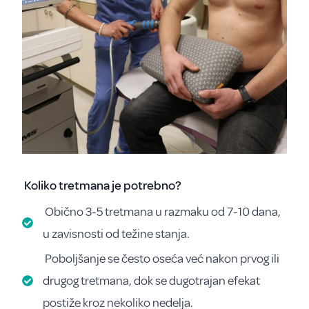
Koliko tretmana je potrebno?
Obično 3-5 tretmana u razmaku od 7-10 dana,
u zavisnosti od težine stanja.
Poboljšanje se često oseća već nakon prvog ili
drugog tretmana, dok se dugotrajan efekat
postiže kroz nekoliko nedelja.