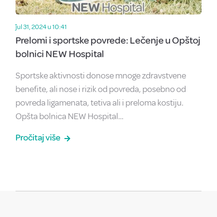
ǰul 31, 2024 u 10:41
Prelomi i sportske povrede: Lečenje u Opštoj
bolnici NEW Hospital
Sportske aktivnosti donose mnoge zdravstvene
benefite, ali nose i rizik od povreda, posebno od
povreda ligamenata, tetiva ali i preloma kostiju.
Opšta bolnica NEW Hospital…
Pročitaj više