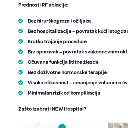
Prednosti RF ablacije:
Bez hirurškog reza i ožiljaka
Bez hospitalizacije – povratak kući istog da
Kratko trajanje procedure
Brz oporavak – povratak svakodnevnim akti
Očuvana funkcija štitne žlezde
Bez doživotne hormonske terapije
Visoka efikasnost – smanjenje volumena čv
Minimalan rizik od komplikacija
Zašto izabrati NEW Hospital?