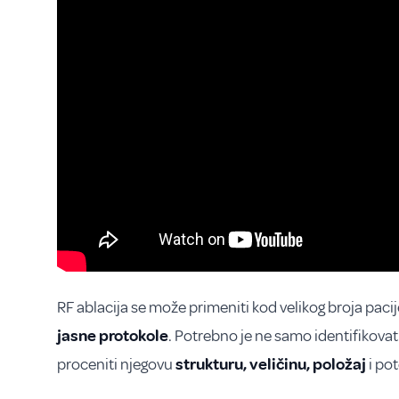
RF ablacija se može primeniti kod velikog broja pacij
jasne protokole
. Potrebno je ne samo identifikovati
proceniti njegovu
strukturu, veličinu, položaj
i pot