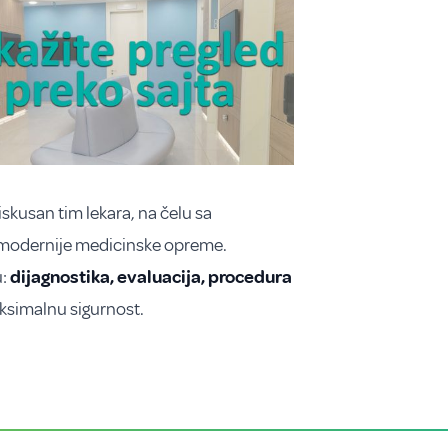
skusan tim lekara, na čelu sa
jmodernije medicinske opreme.
u:
dijagnostika, evaluacija, procedura
aksimalnu sigurnost.