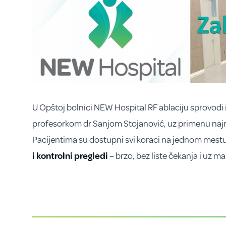
U Opštoj bolnici NEW Hospital RF ablaciju sprovodi i
profesorkom dr Sanjom Stojanović, uz primenu na
Pacijentima su dostupni svi koraci na jednom mest
i kontrolni pregledi
– brzo, bez liste čekanja i uz m