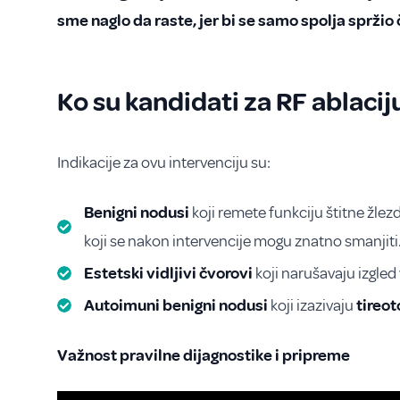
sme naglo da raste, jer bi se samo spolja spržio 
Ko su kandidati za RF ablacij
Indikacije za ovu intervenciju su:
Benigni nodusi
koji remete funkciju štitne žlez
koji se nakon intervencije mogu znatno smanjiti
Estetski vidljivi čvorovi
koji narušavaju izgled 
Autoimuni benigni nodusi
koji izazivaju
tireo
Važnost pravilne dijagnostike i pripreme