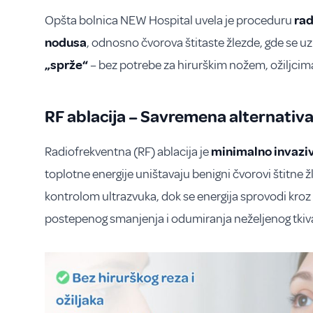
Opšta bolnica NEW Hospital uvela je proceduru
rad
nodusa
, odnosno čvorova štitaste žlezde, gde se 
„sprže“
– bez potrebe za hirurškim nožem, ožiljcima
RF ablacija – Savremena alternativa 
Radiofrekventna (RF) ablacija je
minimalno invazi
toplotne energije uništavaju benigni čvorovi štitne ž
kontrolom ultrazvuka, dok se energija sprovodi kroz
postepenog smanjenja i odumiranja neželjenog tkiv