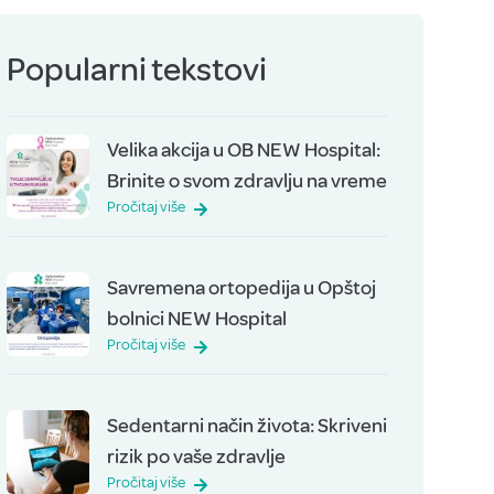
Popularni tekstovi
Velika akcija u OB NEW Hospital:
Brinite o svom zdravlju na vreme
Pročitaj više
Savremena ortopedija u Opštoj
bolnici NEW Hospital
Pročitaj više
Sedentarni način života: Skriveni
rizik po vaše zdravlje
Pročitaj više