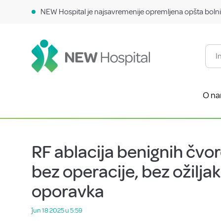
NEW Hospital je najsavremenije opremljena opšta bolni
O n
RF ablacija benignih čvor
bez operacije, bez ožilja
oporavka
ǰun 18 2025 u 5:59