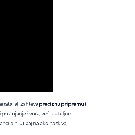
enata, ali zahteva
preciznu pripremu i
 postojanje čvora, već i detaljno
encijalni uticaj na okolna tkiva.