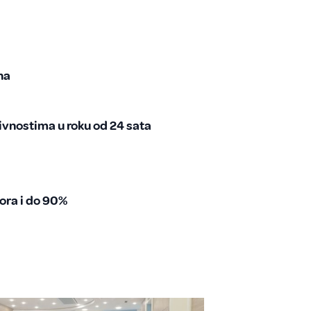
na
vnostima u roku od 24 sata
ora i do 90%