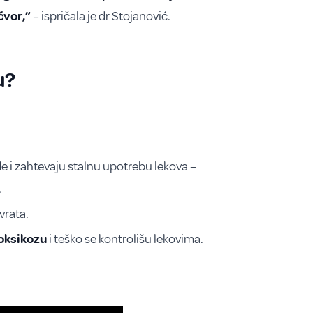
čvor,”
– ispričala je dr Stojanović.
u?
de i zahtevaju stalnu upotrebu lekova –
.
vrata.
toksikozu
i teško se kontrolišu lekovima.