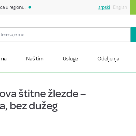
ca u regionu.
srpski
English
ama
Naš tim
Usluge
Odeljenja
ova štitne žlezde –
ka, bez dužeg