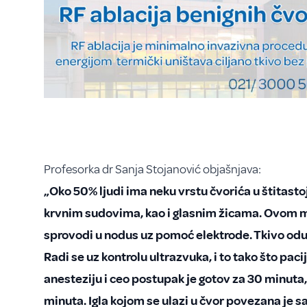
Profesorka dr Sanja Stojanović objašnjava:
„Oko 50% ljudi ima neku vrstu čvorića u štitasto
krvnim sudovima, kao i glasnim žicama. Ovom m
sprovodi u nodus uz pomoć elektrode. Tkivo odum
Radi se uz kontrolu ultrazvuka, i to tako što paci
anesteziju i ceo postupak je gotov za 30 minuta,
minuta. Igla kojom se ulazi u čvor povezana je 