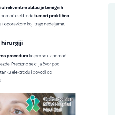
iofrekventne ablacije benignih
uz pomoć elektroda
tumori praktično
 i oporavkom koji traje nedeljama.
hirurgiji
vna procedura
kojom se uz pomoć
lezde. Precizno se cilja čvor pod
 tanku elektrodu i dovodi do
a.