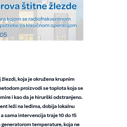
j žlezdi, koja je okružena krupnim
etodom proizvodi se toplota koja se
ire i kao da je hirurški odstranjeno.
jent leži na leđima, dobija lokalnu
 a sama intervencija traje 10 do 15
sa generatorom temperature, koja ne