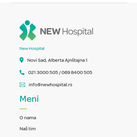
New Hospital
Novi Sad, Alberta Ajnštajna 1
021 3000 505 / 069 8400 505
info@newhospital.rs
Meni
O nama
Naš tim