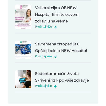
Velika akcija u OB NEW
Hospital: Brinite o svom
zdravlju na vreme
Pročitaj više
Savremena ortopedija u
Opštoj bolnici NEW Hospital
Pročitaj više
Sedentarni način života:
Skriveni rizik po vaše zdravlje
Pročitaj više