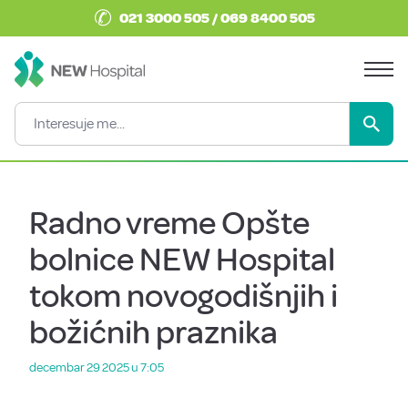
✆
021 3000 505 / 069 8400 505
Radno vreme Opšte
bolnice NEW Hospital
tokom novogodišnjih i
božićnih praznika
decembar 29 2025 u 7:05