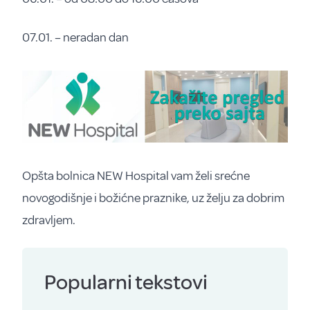
07.01. – neradan dan
Opšta bolnica NEW Hospital vam želi srećne
novogodišnje i božićne praznike, uz želju za dobrim
zdravljem.
Popularni tekstovi