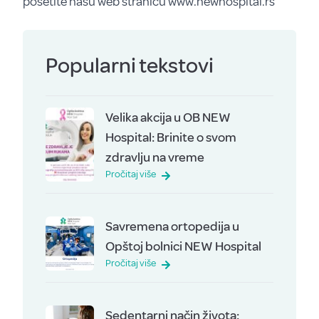
posetite našu web stranicu www.newhospital.rs
Popularni tekstovi
Velika akcija u OB NEW
Hospital: Brinite o svom
zdravlju na vreme
Pročitaj više
Savremena ortopedija u
Opštoj bolnici NEW Hospital
Pročitaj više
Sedentarni način života: