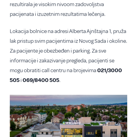
rezultirala je visokim nivoom zadovoljstva
pacijenata i izuzetnim rezultatima lečenja.
Lokacija bolnice na adresi Alberta Ajnštajna 1, pruža
lak pristup svim pacijentima iz Novog Sada i okoline.
Za pacijente je obezbeđen i parking. Za sve
informacije i zakazivanje pregleda, pacijenti se
mogu obratiti call centru na brojevima
021/3000
505
i
069/8400 505
.