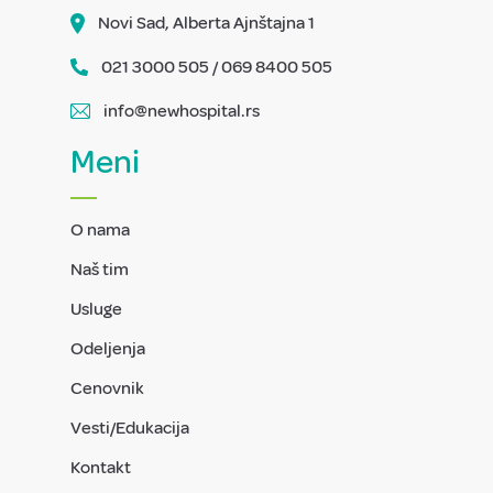
Novi Sad, Alberta Ajnštajna 1
021 3000 505 / 069 8400 505
info@newhospital.rs
Meni
O nama
Naš tim
Usluge
Odeljenja
Cenovnik
Vesti/Edukacija
Kontakt