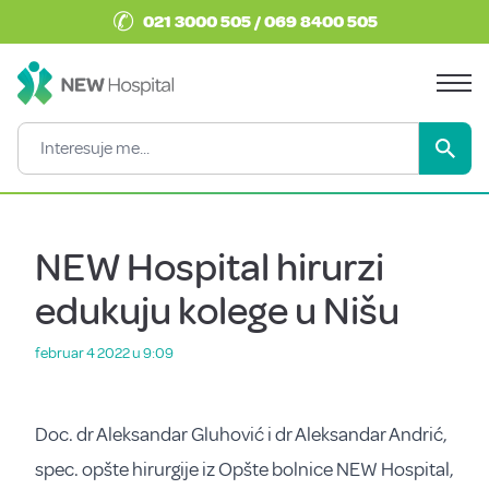
✆
021 3000 505 / 069 8400 505
NEW Hospital hirurzi
edukuju kolege u Nišu
februar 4 2022 u 9:09
Doc. dr Aleksandar Gluhović i dr Aleksandar Andrić,
spec. opšte hirurgije iz Opšte bolnice NEW Hospital,