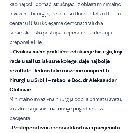
kao najbolji domaći stručnjaci iz oblasti minimalno
invazivne hirurgije, posetili su Univerzitetski klinički
centar u Nišu i kolegama demonstrirali dva
laparoskopska pristupa u operativnom lečenju
preponske kile.
–
Ovakav način praktične edukacije hirurga, koji
rade u sali uz iskusne kolege, daje najbolje
rezultate. Jedino tako možemo unaprediti
hirurgiju u Srbiji – rekao je Doc. dr Aleksandar
Gluhović.
Minimalno invazivna hirurgija dobija primat u svetu,
a razlozi su jasni: ima mnogo pogodnosti za
pacijenta.
–
Postoperativni oporavak kod ovih pacijenata