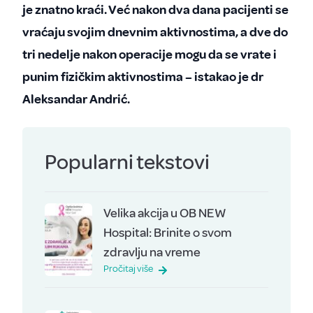
je znatno kraći. Već nakon dva dana pacijenti se
vraćaju svojim dnevnim aktivnostima, a dve do
tri nedelje nakon operacije mogu da se vrate i
punim fizičkim aktivnostima – istakao je dr
Aleksandar Andrić.
Popularni tekstovi
Velika akcija u OB NEW
Hospital: Brinite o svom
zdravlju na vreme
Pročitaj više