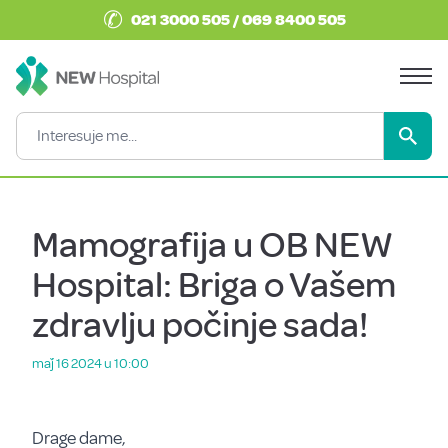
✆
021 3000 505 / 069 8400 505
Mamografija u OB NEW
Hospital: Briga o Vašem
zdravlju počinje sada!
maǰ 16 2024 u 10:00
Drage dame,