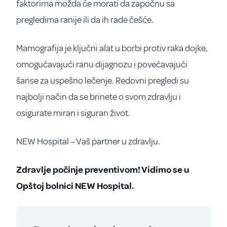
faktorima možda će morati da započnu sa
pregledima ranije ili da ih rade češće.
Mamografija je ključni alat u borbi protiv raka dojke,
omogućavajući ranu dijagnozu i povećavajući
šanse za uspešno lečenje. Redovni pregledi su
najbolji način da se brinete o svom zdravlju i
osigurate miran i siguran život.
NEW Hospital – Vaš partner u zdravlju.
Zdravlje počinje preventivom! Vidimo se u
Opštoj bolnici NEW Hospital.