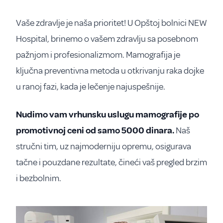
Vaše zdravlje je naša prioritet! U Opštoj bolnici NEW
Hospital, brinemo o vašem zdravlju sa posebnom
pažnjom i profesionalizmom. Mamografija je
ključna preventivna metoda u otkrivanju raka dojke
u ranoj fazi, kada je lečenje najuspešnije.
Nudimo vam vrhunsku uslugu mamografije po
promotivnoj ceni od samo 5000 dinara.
Naš
stručni tim, uz najmoderniju opremu, osigurava
tačne i pouzdane rezultate, čineći vaš pregled brzim
i bezbolnim.