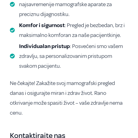
najsavremenije mamografske aparate za
preciznu dijagnostiku.
Komfor i sigurnost
: Pregled je bezbedan, brz i
maksimalno komforan za naše pacijentkinje.
Individualan pristup
: Posvećeni smo vašem
zdravlju, sa personalizovanim pristupom
svakom pacijentu.
Ne čekajte! Zakažite svoj mamografski pregled
danas i osigurajte miran i zdrav život. Rano
otkrivanje može spasiti život – vaše zdravlje nema
cenu.
Kontaktirajte nas