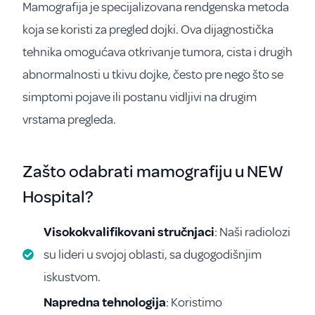
Mamografija je specijalizovana rendgenska metoda
koja se koristi za pregled dojki. Ova dijagnostička
tehnika omogućava otkrivanje tumora, cista i drugih
abnormalnosti u tkivu dojke, često pre nego što se
simptomi pojave ili postanu vidljivi na drugim
vrstama pregleda.
Zašto odabrati mamografiju u NEW
Hospital?
Visokokvalifikovani stručnjaci
: Naši radiolozi
su lideri u svojoj oblasti, sa dugogodišnjim
iskustvom.
Napredna tehnologija
: Koristimo