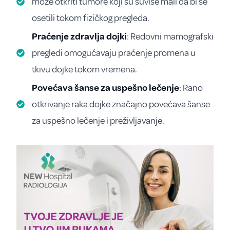
može otkriti tumore koji su suviše mali da bi se
osetili tokom fizičkog pregleda.
Praćenje zdravlja dojki
: Redovni mamografski
pregledi omogućavaju praćenje promena u
tkivu dojke tokom vremena.
Povećava šanse za uspešno lečenje
: Rano
otkrivanje raka dojke značajno povećava šanse
za uspešno lečenje i preživljavanje.