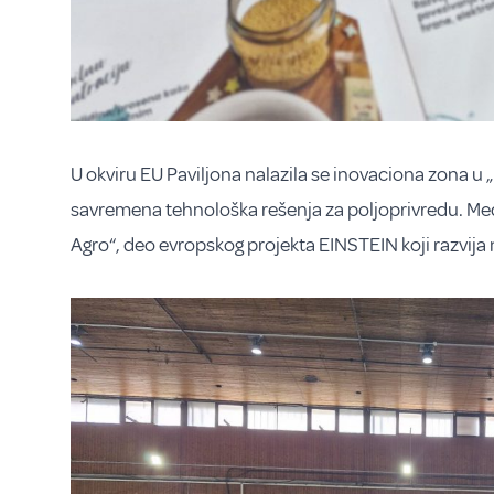
U okviru EU Paviljona nalazila se inovaciona zona u 
savremena tehnološka rešenja za poljoprivredu. Međ
Agro“, deo evropskog projekta EINSTEIN koji razvija n