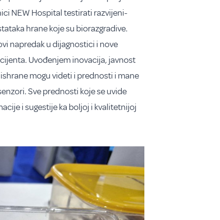
ci NEW Hospital testirati razvijeni-
tataka hrane koje su biorazgradive.
vi napredak u dijagnostici i nove
cijenta. Uvođenjem inovacija, javnost
 ishrane mogu videti i prednosti i mane
senzori. Sve prednosti koje se uvide
cije i sugestije ka boljoj i kvalitetnijoj