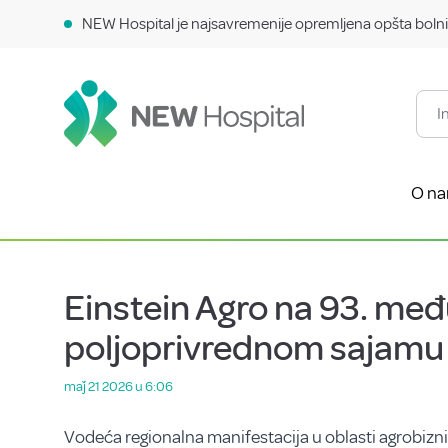
NEW Hospital je najsavremenije opremljena opšta bolni
O n
Einstein Agro na 93. m
poljoprivrednom sajamu
maǰ 21 2026 u 6:06
Vodeća regionalna manifestacija u oblasti agrobizn