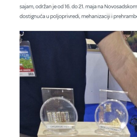
sajam, održan je od 16. do 21. maja na Novosadskom 
dostignuća u poljoprivredi, mehanizaciji i prehramb