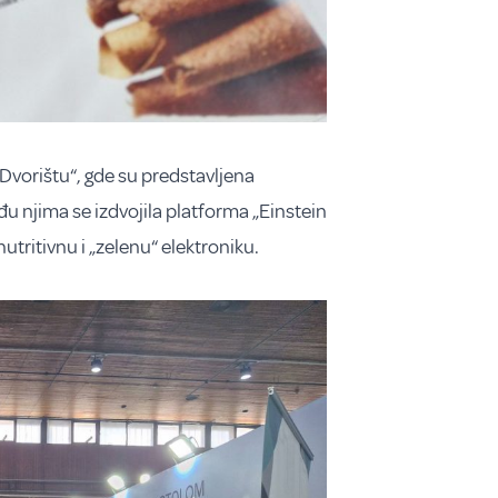
„Dvorištu“, gde su predstavljena
u njima se izdvojila platforma „Einstein
utritivnu i „zelenu“ elektroniku.