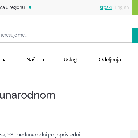
ca u regionu.
srpski
English
ama
Naš tim
Usluge
Odeljenja
eđunarodnom
isa, 93. međunarodni poljoprivredni