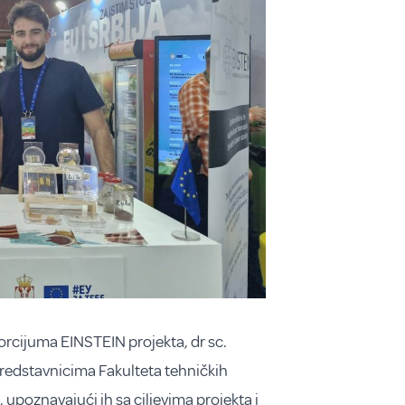
rcijuma EINSTEIN projekta, dr sc.
 predstavnicima Fakulteta tehničkih
upoznavajući ih sa ciljevima projekta i