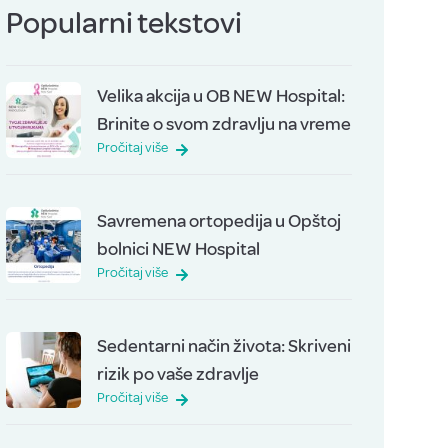
Popularni tekstovi
Velika akcija u OB NEW Hospital:
Brinite o svom zdravlju na vreme
Pročitaj više
Savremena ortopedija u Opštoj
bolnici NEW Hospital
Pročitaj više
Sedentarni način života: Skriveni
rizik po vaše zdravlje
Pročitaj više