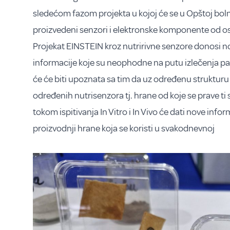
sledećom fazom projekta u kojoj će se u Opštoj bolni
proizvedeni senzori i elektronske komponente od os
Projekat EINSTEIN kroz nutririvne senzore donosi no
informacije koje su neophodne na putu izlečenja pa
će će biti upoznata sa tim da uz određenu strukturu
određenih nutrisenzora tj. hrane od koje se prave ti 
tokom ispitivanja In Vitro i In Vivo će dati nove informa
proizvodnji hrane koja se koristi u svakodnevnoj