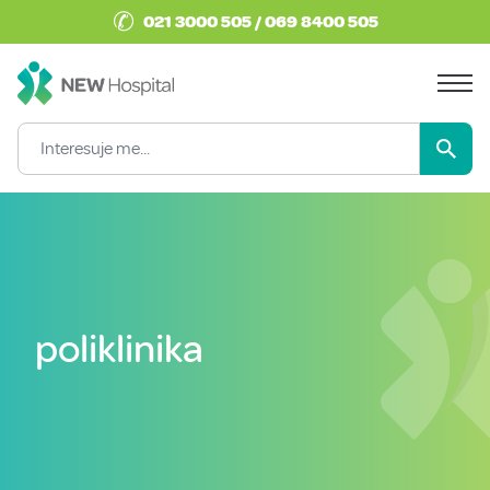
✆
021 3000 505 / 069 8400 505
poliklinika