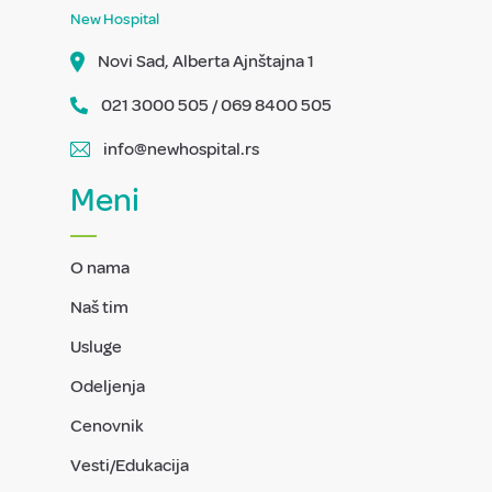
New Hospital
Novi Sad, Alberta Ajnštajna 1
021 3000 505 / 069 8400 505
info@newhospital.rs
Meni
O nama
Naš tim
Usluge
Odeljenja
Cenovnik
Vesti/Edukacija