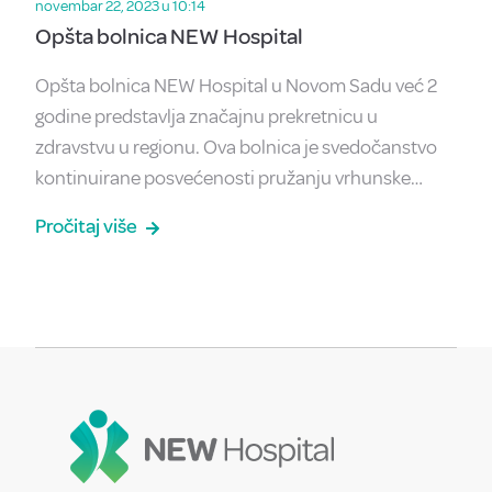
novembar 22, 2023 u 10:14
Opšta bolnica NEW Hospital
Opšta bolnica NEW Hospital u Novom Sadu već 2
godine predstavlja značajnu prekretnicu u
zdravstvu u regionu. Ova bolnica je svedočanstvo
kontinuirane posvećenosti pružanju vrhunske…
Pročitaj više