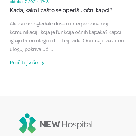
oktobar 7, 2021 u 12:13
Kada, kako i zašto se operišu očni kapci?
Ako su oči ogledalo duše u interpersonalnoj
komunikaciji, koja je funkcija očnih kapaka? Kapci
igraju bitnu ulogu u funkciji vida. Oni imaju zaštitnu
ulogu, pokrivajući…
Pročitaj više