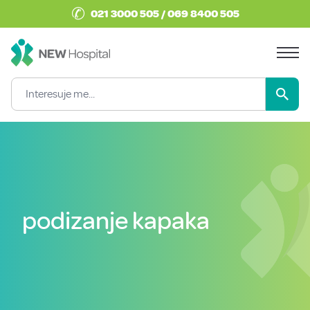
✆
021 3000 505 / 069 8400 505
podizanje kapaka