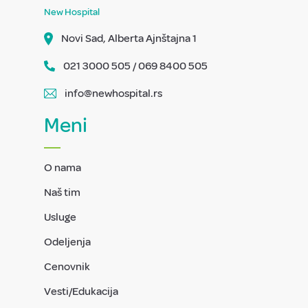
New Hospital
Novi Sad, Alberta Ajnštajna 1
021 3000 505 / 069 8400 505
info@newhospital.rs
Meni
O nama
Naš tim
Usluge
Odeljenja
Cenovnik
Vesti/Edukacija