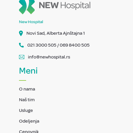
New Hospital
Novi Sad, Alberta Ajnštajna 1
021 3000 505 / 069 8400 505
info@newhospital.rs
Meni
O nama
Naš tim
Usluge
Odeljenja
Cenovnik