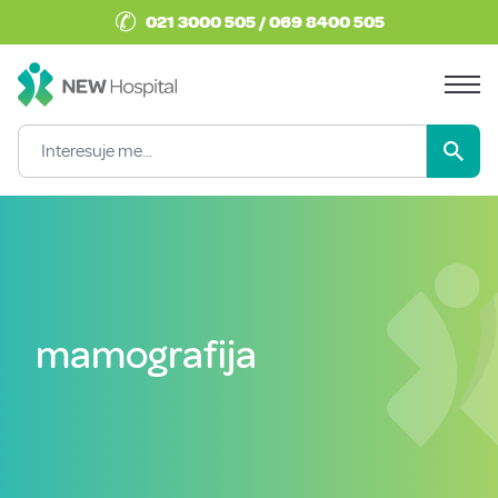
✆
021 3000 505 / 069 8400 505
mamografija