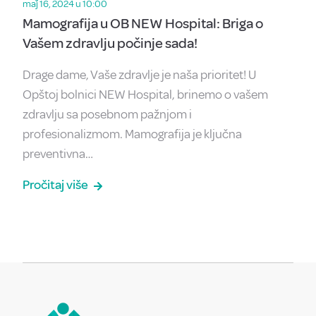
maǰ 16, 2024 u 10:00
Mamografija u OB NEW Hospital: Briga o
Vašem zdravlju počinje sada!
Drage dame, Vaše zdravlje je naša prioritet! U
Opštoj bolnici NEW Hospital, brinemo o vašem
zdravlju sa posebnom pažnjom i
profesionalizmom. Mamografija je ključna
preventivna…
Pročitaj više