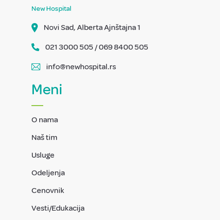
New Hospital
Novi Sad, Alberta Ajnštajna 1
021 3000 505 / 069 8400 505
info@newhospital.rs
Meni
O nama
Naš tim
Usluge
Odeljenja
Cenovnik
Vesti/Edukacija