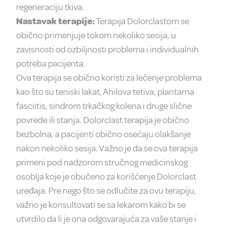
regeneraciju tkiva.
Nastavak terapije:
Terapija Dolorclastom se
obično primenjuje tokom nekoliko sesija, u
zavisnosti od ozbiljnosti problema i individualnih
potreba pacijenta.
Ova terapija se obično koristi za lečenje problema
kao što su teniski lakat, Ahilova tetiva, plantarna
fasciitis, sindrom trkačkog kolena i druge slične
povrede ili stanja. Dolorclast terapija je obično
bezbolna, a pacijenti obično osećaju olakšanje
nakon nekoliko sesija. Važno je da se ova terapija
primeni pod nadzorom stručnog medicinskog
osoblja koje je obučeno za korišćenje Dolorclast
uređaja. Pre nego što se odlučite za ovu terapiju,
važno je konsultovati se sa lekarom kako bi se
utvrdilo da li je ona odgovarajuća za vaše stanje i