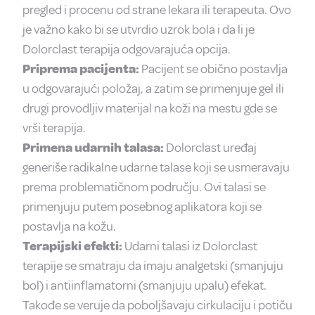
pregled i procenu od strane lekara ili terapeuta. Ovo
je važno kako bi se utvrdio uzrok bola i da li je
Dolorclast terapija odgovarajuća opcija.
Priprema pacijenta:
Pacijent se obično postavlja
u odgovarajući položaj, a zatim se primenjuje gel ili
drugi provodljiv materijal na koži na mestu gde se
vrši terapija.
Primena udarnih talasa:
Dolorclast uređaj
generiše radikalne udarne talase koji se usmeravaju
prema problematičnom području. Ovi talasi se
primenjuju putem posebnog aplikatora koji se
postavlja na kožu.
Terapijski efekti:
Udarni talasi iz Dolorclast
terapije se smatraju da imaju analgetski (smanjuju
bol) i antiinflamatorni (smanjuju upalu) efekat.
Takođe se veruje da poboljšavaju cirkulaciju i potiču