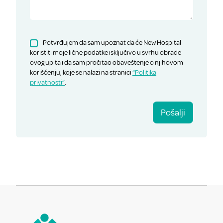
Potvrđujem da sam upoznat da će New Hospital
koristiti moje lične podatke isključivo u svrhu obrade
ovog upita i da sam pročitao obaveštenje o njihovom
korišćenju, koje se nalazi na stranici
“Politika
privatnosti”
.
Pošalji