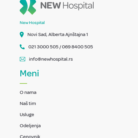
New Hospital
Novi Sad, Alberta Ajnštajna 1
021 3000 505 / 069 8400 505
info@newhospital.rs
Meni
O nama
Naš tim
Usluge
Odeljenja
Cenovnik