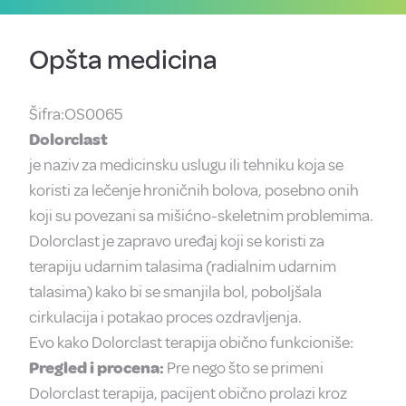
Opšta medicina
Šifra:OS0065
Dolorclast
je naziv za medicinsku uslugu ili tehniku koja se
koristi za lečenje hroničnih bolova, posebno onih
koji su povezani sa mišićno-skeletnim problemima.
Dolorclast je zapravo uređaj koji se koristi za
terapiju udarnim talasima (radialnim udarnim
talasima) kako bi se smanjila bol, poboljšala
cirkulacija i potakao proces ozdravljenja.
Evo kako Dolorclast terapija obično funkcioniše:
Pregled i procena:
Pre nego što se primeni
Dolorclast terapija, pacijent obično prolazi kroz