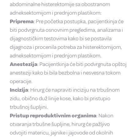
abdominalne histerektomije sa obostranom
adneksektomijom i prednjom plastikom:
Priprema
: Pre početka postupka, pacijentkinja će
biti podvrgnuta osnovnim pregledima, analizama i
dijagnostičkim testovima kako bi se postavila
dijagnoza i procenila potreba za histerektomijom,
adneksektomijom i prednjom plastikom.
Anestezija
: Pacijentkinja će biti podvrgnuta opštoj
anesteziji kako bi bila bezbolna i nesvesna tokom
operacije.
Incizija
: Hirurg će napraviti inciziju na trbušnom
zidu, obično duž linije kose, kako bi pristupio
trbušnoj šupljini.
Pristup reproduktivnim organima
: Nakon
otvaranja trbušne šupljine, hirurg će pažljivo
odvojiti matericu, jajnike i jajovode od okolnih