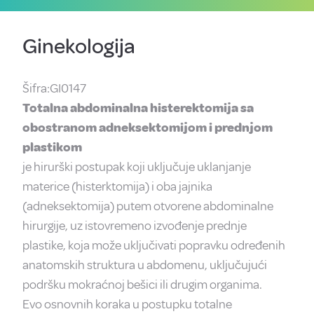
Ginekologija
Šifra:GI0147
Totalna abdominalna histerektomija sa
obostranom adneksektomijom i prednjom
plastikom
je hirurški postupak koji uključuje uklanjanje
materice (histerktomija) i oba jajnika
(adneksektomija) putem otvorene abdominalne
hirurgije, uz istovremeno izvođenje prednje
plastike, koja može uključivati popravku određenih
anatomskih struktura u abdomenu, uključujući
podršku mokraćnoj bešici ili drugim organima.
Evo osnovnih koraka u postupku totalne