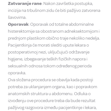
Zatvaranje rane
: Nakon završetka postupka,
incizija na trbušnom zidu će biti pažljivo zatvorena
šavovima.
Oporavak
: Oporavak od totalne abdominalne
histerektomije sa obostranom adneksektomijom i
prednjom plastikom obično traje nekoliko nedelja.
Pacijentkinja će morati slediti upute lekara o
postoperativnoj nezi, uključujući održavanje
higijene, izbegavanje teških fizičkih napora i
seksualnih odnosa tokom određenog perioda
oporavka.
Ova složena procedura se obavlja kada postoji
potreba za uklanjanjem organa, kao i popravkom
anatomskih struktura u abdomenu. Odluka o
izvođenju ove procedure treba da bude rezultat
pažljivog razgovora između pacijentkinje i lekara,