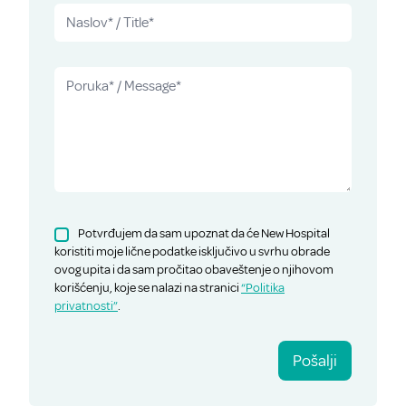
Potvrđujem da sam upoznat da će New Hospital
koristiti moje lične podatke isključivo u svrhu obrade
ovog upita i da sam pročitao obaveštenje o njihovom
korišćenju, koje se nalazi na stranici
“Politika
privatnosti”
.
Pošalji