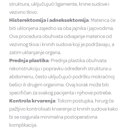
struktura, uključujući ligamente, krvne sudove i
vezivno tkivo.
Histerektomija i adneksektomija
: Materica će
biti uklonjena zajedno sa oba jajnika i jajovodima.
Ova procedura obuhvata odvajanje materice od
vezivnog tkiva i krvnih sudova koji je podržavaju, a
zatim uklanjanje organa.
Prednja plastika
: Prednja plastika obuhvata
rekonstrukciju i popravku određenih struktura u
abdomenu, često uključujući podršku mokraćnoj
bešici ili drugim organima. Ovaj korak može biti
specifičan za svakog pacijenta i njihove potrebe.
Kontrola krvarenja
: Tokom postupka, hirurg će
pažljivo kontrolisati krvarenje iz krvnih sudova kako
bi se osigurala minimalna postoperativna
komplikacija.