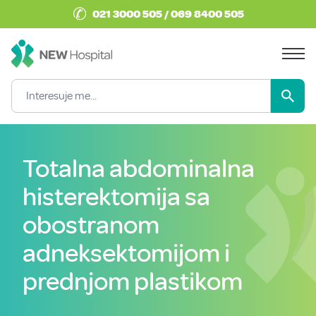
✆
021 3000 505 / 069 8400 505
Totalna abdominalna
histerektomija sa
obostranom
adneksektomijom i
prednjom plastikom