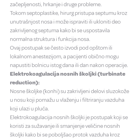
začepljenosti, hrkanje i druge probleme.
Tokom septoplastike, hirurg pristupa septumu kroz
unutrašnjost nosa i može ispraviti ili ukloniti deo
zakrivljenog septuma kako bi se uspostavila
normalna struktura i funkcija nosa.
Ovaj postupak se često izvodi pod opštom ili
lokalnom anestezijom, a pacijenti obično mogu
napustiti bolnicu istog dana ili dan nakon operacije.
Elektrokoagulacija nosnih školjki (turbinate
reduction):
Nosne školjke (konhi) su zakrivljeni delovi sluzokože
u nosu koji pomažu u vlaženju i filtriranju vazduha
koji ulazi u pluća.
Elektrokoagulacija nosnih školjki je postupak koji se
koristi za sužavanje ili smanjenje veličine nosnih
školjki kako bi se poboljšao protok vazduha kroz