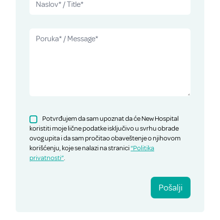
Potvrđujem da sam upoznat da će New Hospital
koristiti moje lične podatke isključivo u svrhu obrade
ovog upita i da sam pročitao obaveštenje o njihovom
korišćenju, koje se nalazi na stranici
“Politika
privatnosti”
.
Pošalji