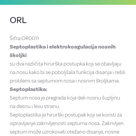
ORL
Šifra:OR0011
Septoplastika i elektrokoagulacija nosnih
školjki
su dva različita hirurška postupka koji se obavljaju
na nosu kako bi se poboljšala funkcija disanja i rešili
problemi sa septumom nosa i nosnim školjkama.
Septoplastika:
Septum nosa je pregrada koja deli nosnu šupljinu
na desnu i levu stranu.
Septoplastika je hirurški postupak koji se koristi za
ispravljanje zakrivljenosti septuma nosa. Zakrivljen
septum može uzrokovati otežano disanje, nosne