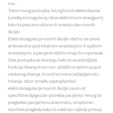
nos.
Tokom ovog postupka, hirurg koristi elektrokauter
(uređaj za koagulaciju tkiva električnom energijom)
kako bi precizno uklonio ili smanjio deo nosnih
školjki.
Elektrokoagulacija nosnih školjki obično se izvodi
ambulantno pod lokalnom anestezijom ili opštom
anestezijom, a pacijenti obično imaju brz oporavak.
Oba postupka se obavljaju kako bi se poboljšala
funkcija disanja kroz nos i ublažili simptomi poput
otežanog disanja, hronične nosne začepljenosti i
hrkanja. Izbor između septoplastike i
elektrokoagulacije nosnih školjki zavisi od
specifične dijagnoze i potreba pacijenta. Hirurg će
pregledati pacijentovu anamnezu, simptome i
rezultate pregleda kako bi odabrao najbolji pristup