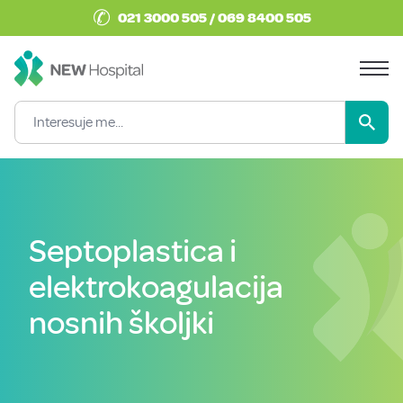
✆
021 3000 505 / 069 8400 505
Septoplastica i
elektrokoagulacija
nosnih školjki