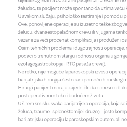
dijeteskog režima od strane pacijenta i prekomerno u
želudac, te pacijent može spontano da uzima veću ko
U svakom slučaju, psihološko testiranje i pomoć u p
Ove, ponovljene operacije su izuzetno teške zbog v
želucu, dvanaestopalačnom crevu ili vijugama tankog 
vezane za veći procenat komplikacija i produženi os
Osim tehničkih problema i dugotrajnosti operacije, o
podaci o trenutnom stanju i odnosu organa u gornje
ezofagogastroskopija i RTG pasaža creva).
Ne retko, nije moguće laparoskopski izvesti operaci
barijatrijska hirurgija često radi pomoću hirurškog r
Hirurg i pacijent moraju zajednički da donesu odluku 
postoperativnom toku i budućem životu.
U širem smislu, svaka barijatrijska operacija, koja s
želuca, traume i splenektomije i drugo) – jeste kom
barijatrijsku operaciju laparoskopskim putem, ali n