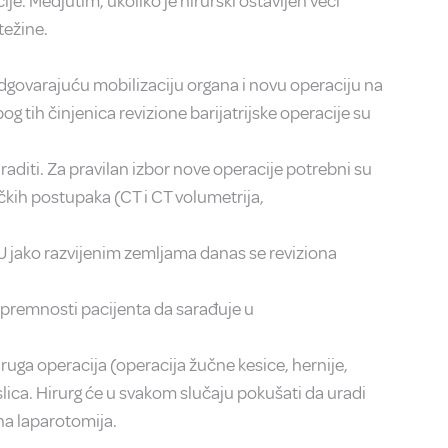
e. Medjutim, ukoliko je hirurški ostavljen veći
težine.
dgovarajuću mobilizaciju organa i novu operaciju na
g tih činjenica revizione barijatrijske operacije su
aditi. Za pravilan izbor nove operacije potrebni su
kih postupaka (CT i CT volumetrija,
 U jako razvijenim zemljama danas se reviziona
i spremnosti pacijenta da sarađuje u
druga operacija (operacija žučne kesice, hernije,
lica. Hirurg će u svakom slučaju pokušati da uradi
na laparotomija.