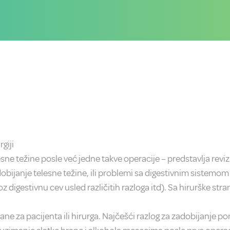
giji
ne težine posle već jedne takve operacije – predstavlja revizio
bijanje telesne težine, ili problemi sa digestivnim sistemom 
z digestivnu cev usled različitih razloga itd). Sa hirurške st
ane za pacijenta ili hirurga. Najčešći razlog za zadobijanje