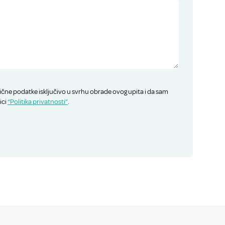
ične podatke isključivo u svrhu obrade ovog upita i da sam
ici
“Politika privatnosti”
.