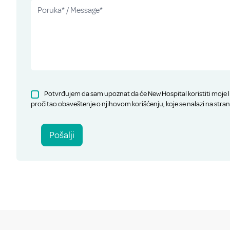
Potvrđujem da sam upoznat da će New Hospital koristiti moje l
pročitao obaveštenje o njihovom korišćenju, koje se nalazi na stran
Pošalji