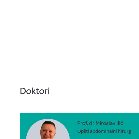
Doktori
Prof. dr Miroslav Ilić
Opšti abdominalni hirurg