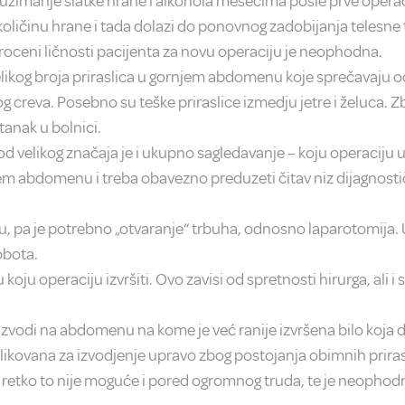
zimanje slatke hrane i alkohola mesecima posle prve operacij
ličinu hrane i tada dolazi do ponovnog zadobijanja telesne 
roceni ličnosti pacijenta za novu operaciju je neophodna.
elikog broja priraslica u gornjem abdomenu koje sprečavaju o
creva. Posebno su teške priraslice izmedju jetre i želuca. Zbo
tanak u bolnici.
d velikog značaja je i ukupno sagledavanje – koju operaciju ur
m abdomenu i treba obavezno preduzeti čitav niz dijagnostič
ju, pa je potrebno „otvaranje“ trbuha, odnosno laparotomija.
obota.
koju operaciju izvršiti. Ovo zavisi od spretnosti hirurga, ali 
e izvodi na abdomenu na kome je već ranije izvršena bilo koja 
plikovana za izvodjenje upravo zbog postojanja obimnih priras
e retko to nije moguće i pored ogromnog truda, te je neophod