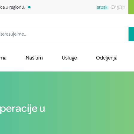
ca u regionu.
srpski
English
ama
Naš tim
Usluge
Odeljenja
peracije u