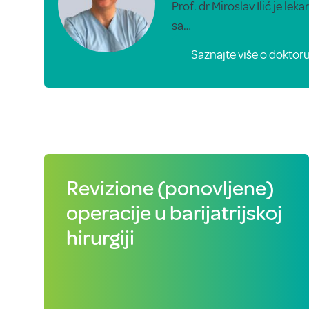
Prof. dr Miroslav Ilić je leka
sa…
Saznajte više o doktor
Revizione (ponovljene)
operacije u barijatrijskoj
hirurgiji