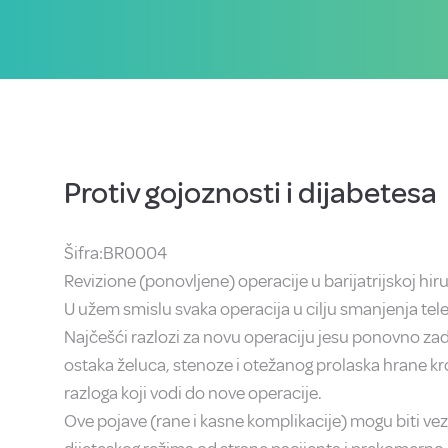
Protiv gojoznosti i dijabetesa
Šifra:BR0004
Revizione (ponovljene) operacije u barijatrijskoj hirur
U užem smislu svaka operacija u cilju smanjenja teles
Najčešći razlozi za novu operaciju jesu ponovno zado
ostaka želuca, stenoze i otežanog prolaska hrane kro
razloga koji vodi do nove operacije.
Ove pojave (rane i kasne komplikacije) mogu biti vez