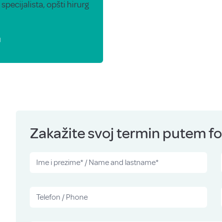
r specijalista, opšti hirurg
u
Zakažite svoj termin putem for