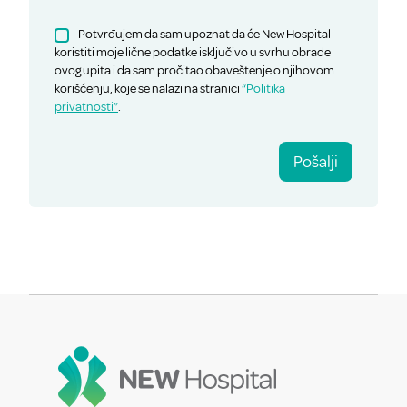
Potvrđujem da sam upoznat da će New Hospital
koristiti moje lične podatke isključivo u svrhu obrade
ovog upita i da sam pročitao obaveštenje o njihovom
korišćenju, koje se nalazi na stranici
“Politika
privatnosti”
.
Pošalji