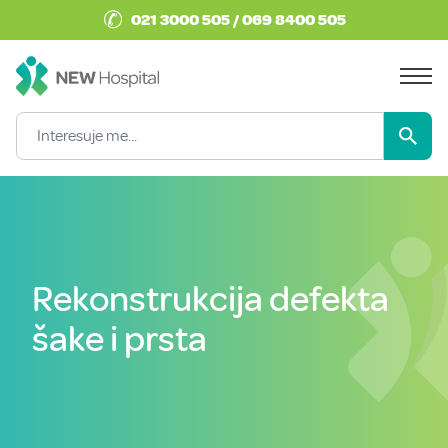
✆
021 3000 505 / 069 8400 505
Rekonstrukcija defekta
šake i prsta