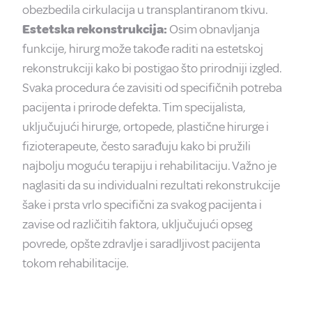
obezbedila cirkulacija u transplantiranom tkivu.
Estetska rekonstrukcija:
Osim obnavljanja
funkcije, hirurg može takođe raditi na estetskoj
rekonstrukciji kako bi postigao što prirodniji izgled.
Svaka procedura će zavisiti od specifičnih potreba
pacijenta i prirode defekta. Tim specijalista,
uključujući hirurge, ortopede, plastične hirurge i
fizioterapeute, često sarađuju kako bi pružili
najbolju moguću terapiju i rehabilitaciju. Važno je
naglasiti da su individualni rezultati rekonstrukcije
šake i prsta vrlo specifični za svakog pacijenta i
zavise od različitih faktora, uključujući opseg
povrede, opšte zdravlje i saradljivost pacijenta
tokom rehabilitacije.