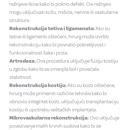
režnjeve tkiva kako bi pokrio defekt. Ovi režnjevi
mogu uključivati kožu, mišiće, nervne ili vaskularne
strukture.
Rekonstrukcija tetiva i ligamenata:
Ako su
tetive ili ligamenti oštećeni, hirurg može izvršiti
rekonstrukciju kako bi povratio pokretljivost i
funkcionalnost šake i prsta.
Artrodeza:
Ova procedura uključuje fuziju kostiju
u zglobu kako bi se smanjila bol i povećala
stabilnost.
Rekonstrukcija kostiju:
Ako su kosti oštećene,
hirurg može primeniti različite tehnike kako bi
obnovio integritet kosti, uključujući transplantaciju
kostiju ili upotrebu veštačkih implantata.
Mikrovaskularna rekonstrukcija:
Ovo uključuje
povezivanje malih krvnih sudova kako bi se