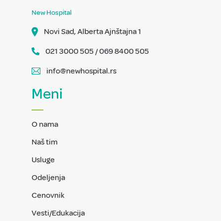
New Hospital
Novi Sad, Alberta Ajnštajna 1
021 3000 505 / 069 8400 505
info@newhospital.rs
Meni
O nama
Naš tim
Usluge
Odeljenja
Cenovnik
Vesti/Edukacija