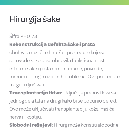
Hirurgija šake
Šifra:PH0173
Rekonstrukcija defekta šake i prsta
obuhvata različite hirurške procedure koje se
sprovode kako bi se obnovila funkcionalnost i
estetika šake i prsta nakon traume, povrede,
tumora ili drugih ozbiljnih problema. Ove procedure
mogu uključivati:
Transplantacija tkiva:
Uključuje prenos tkiva sa
jednog dela tela na drugi kako bi se popunio defekt.
Ovo može uključivati transplantaciju kože, mišića,
nerva ili kostiju.
Slobodni režnjevi:
Hirurg može koristiti slobodne