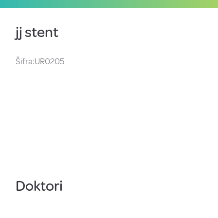
jj stent
Šifra:UR0205
Doktori