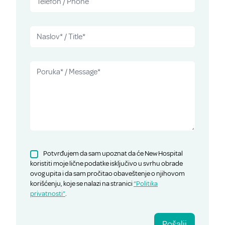
Potvrđujem da sam upoznat da će New Hospital
koristiti moje lične podatke isključivo u svrhu obrade
ovog upita i da sam pročitao obaveštenje o njihovom
korišćenju, koje se nalazi na stranici
“Politika
privatnosti”
.
Pošalji