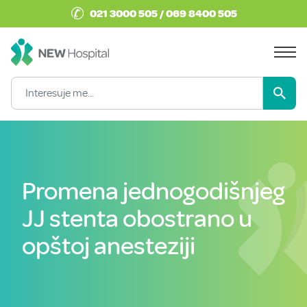
✆
021 3000 505 / 069 8400 505
Promena jednogodišnjeg
JJ stenta obostrano u
opštoj anesteziji