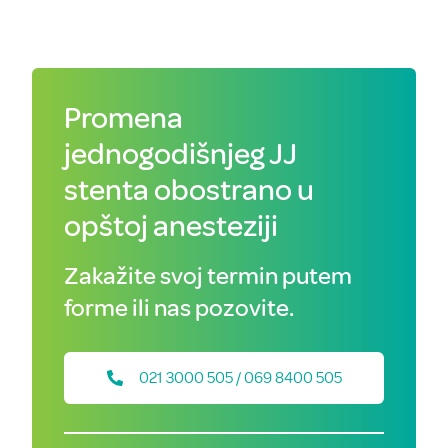
Promena
jednogodišnjeg JJ
stenta obostrano u
opštoj anesteziji
Zakažite svoj termin putem
forme ili nas pozovite.
021 3000 505 / 069 8400 505