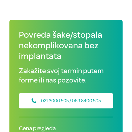
Povreda šake/stopala
nekomplikovana bez
implantata
Zakažite svoj termin putem
forme ili nas pozovite.
021 3000 505 / 069 8400 505
Cena pregleda