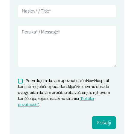
Potvrđujem da sam upoznat da će New Hospital
koristiti moje lične podatke isključivo u svrhu obrade
ovog upita i da sam pročitao obaveštenje o njihovom
korišćenju, koje se nalazi na stranici
“Politika
privatnosti”
.
Pošalji