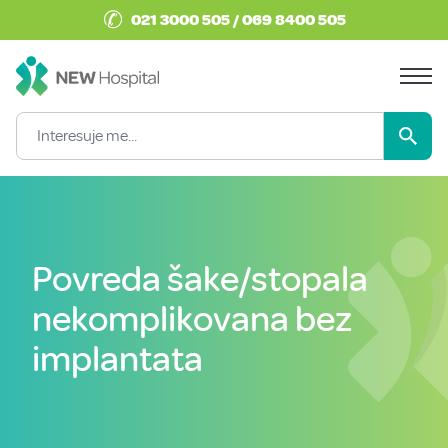
✆
021 3000 505 / 069 8400 505
Povreda šake/stopala
nekomplikovana bez
implantata