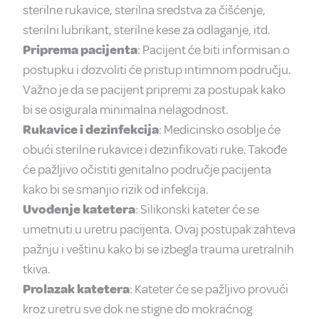
sterilne rukavice, sterilna sredstva za čišćenje,
sterilni lubrikant, sterilne kese za odlaganje, itd.
Priprema pacijenta
: Pacijent će biti informisan o
postupku i dozvoliti će pristup intimnom području.
Važno je da se pacijent pripremi za postupak kako
bi se osigurala minimalna nelagodnost.
Rukavice i dezinfekcija
: Medicinsko osoblje će
obući sterilne rukavice i dezinfikovati ruke. Takođe
će pažljivo očistiti genitalno područje pacijenta
kako bi se smanjio rizik od infekcija.
Uvođenje katetera
: Silikonski kateter će se
umetnuti u uretru pacijenta. Ovaj postupak zahteva
pažnju i veštinu kako bi se izbegla trauma uretralnih
tkiva.
Prolazak katetera
: Kateter će se pažljivo provući
kroz uretru sve dok ne stigne do mokraćnog