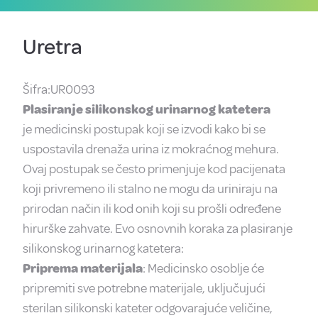
Uretra
Šifra:UR0093
Plasiranje silikonskog urinarnog katetera
je medicinski postupak koji se izvodi kako bi se
uspostavila drenaža urina iz mokraćnog mehura.
Ovaj postupak se često primenjuje kod pacijenata
koji privremeno ili stalno ne mogu da uriniraju na
prirodan način ili kod onih koji su prošli određene
hirurške zahvate. Evo osnovnih koraka za plasiranje
silikonskog urinarnog katetera:
Priprema materijala
: Medicinsko osoblje će
pripremiti sve potrebne materijale, uključujući
sterilan silikonski kateter odgovarajuće veličine,