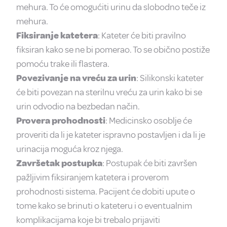
mehura. To će omogućiti urinu da slobodno teče iz
mehura.
Fiksiranje katetera
: Kateter će biti pravilno
fiksiran kako se ne bi pomerao. To se obično postiže
pomoću trake ili flastera.
Povezivanje na vreću za urin
: Silikonski kateter
će biti povezan na sterilnu vreću za urin kako bi se
urin odvodio na bezbedan način.
Provera prohodnosti
: Medicinsko osoblje će
proveriti da li je kateter ispravno postavljen i da li je
urinacija moguća kroz njega.
Završetak postupka
: Postupak će biti završen
pažljivim fiksiranjem katetera i proverom
prohodnosti sistema. Pacijent će dobiti upute o
tome kako se brinuti o kateteru i o eventualnim
komplikacijama koje bi trebalo prijaviti