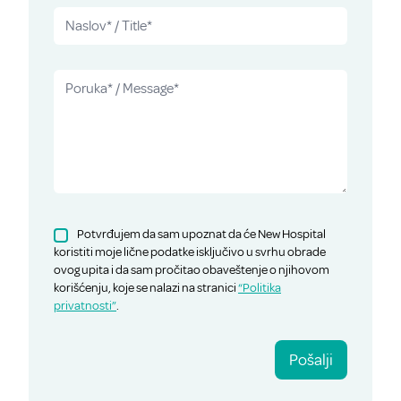
Potvrđujem da sam upoznat da će New Hospital
koristiti moje lične podatke isključivo u svrhu obrade
ovog upita i da sam pročitao obaveštenje o njihovom
korišćenju, koje se nalazi na stranici
“Politika
privatnosti”
.
Pošalji