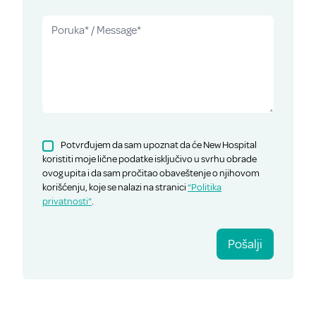
Potvrđujem da sam upoznat da će New Hospital
koristiti moje lične podatke isključivo u svrhu obrade
ovog upita i da sam pročitao obaveštenje o njihovom
korišćenju, koje se nalazi na stranici
“Politika
privatnosti”
.
Pošalji