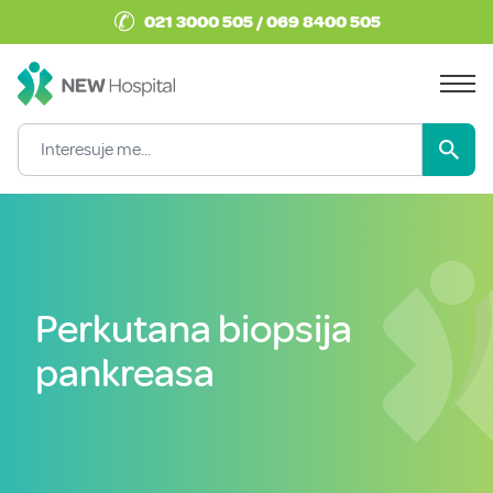
✆
021 3000 505 / 069 8400 505
Perkutana biopsija
pankreasa