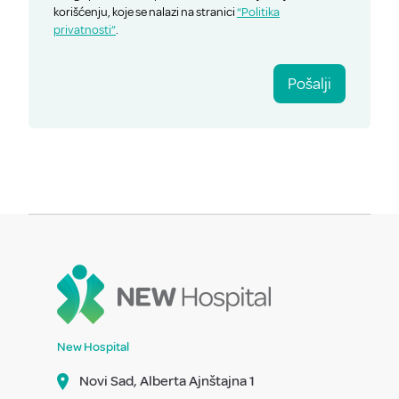
korišćenju, koje se nalazi na stranici
“Politika
privatnosti”
.
Pošalji
New Hospital
Novi Sad, Alberta Ajnštajna 1