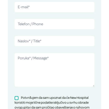
Potvrđujem da sam upoznat da će New Hospital
koristiti moje lične podatke isključivo u svrhu obrade
ovog upita i da sam pročitao obaveštenje o njihovom