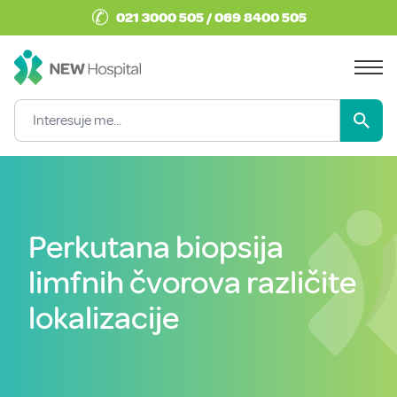
✆
021 3000 505 / 069 8400 505
Perkutana biopsija
limfnih čvorova različite
lokalizacije