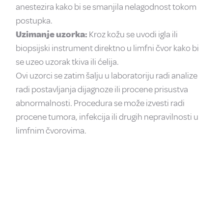
anestezira kako bi se smanjila nelagodnost tokom
postupka.
Uzimanje uzorka:
Kroz kožu se uvodi igla ili
biopsijski instrument direktno u limfni čvor kako bi
se uzeo uzorak tkiva ili ćelija.
Ovi uzorci se zatim šalju u laboratoriju radi analize
radi postavljanja dijagnoze ili procene prisustva
abnormalnosti. Procedura se može izvesti radi
procene tumora, infekcija ili drugih nepravilnosti u
limfnim čvorovima.