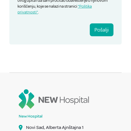
ovog upita i da sam pročitao obaveštenje o njihovom
korišćenju, koje se nalazi na stranici
“Politika
privatnosti”
.
Pošalji
New Hospital
Novi Sad, Alberta Ajnštajna 1