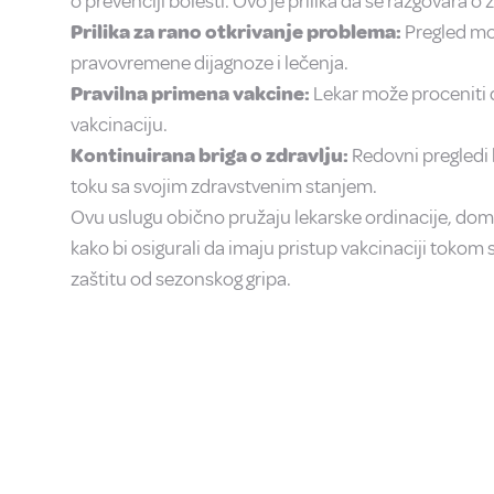
o prevenciji bolesti. Ovo je prilika da se razgovara 
Prilika za rano otkrivanje problema:
Pregled mo
pravovremene dijagnoze i lečenja.
Pravilna primena vakcine:
Lekar može proceniti d
vakcinaciju.
Kontinuirana briga o zdravlju:
Redovni pregledi 
toku sa svojim zdravstvenim stanjem.
Ovu uslugu obično pružaju lekarske ordinacije, domov
kako bi osigurali da imaju pristup vakcinaciji tokom 
zaštitu od sezonskog gripa.