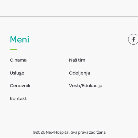
Meni
O nama
Naš tim
Usluge
Odeljenja
Cenovnik
Vesti/Edukacija
Kontakt
@2026 New Hospital. Sva prava zadržana