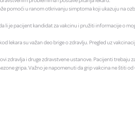
o zdravstvenim problemima i postave pitanja lekaru.
že pomoći u ranom otkrivanju simptoma koji ukazuju na ozbi
a li je pacijent kandidat za vakcinu i pružiti informacije o 
kod lekara su važan deo brige o zdravlju. Pregled uz vakcina
i zdravlja i druge zdravstvene ustanove. Pacijenti trebaju z
sezone gripa. Važno je napomenuti da grip vakcina ne štiti od 