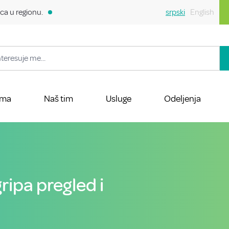
ca u regionu.
srpski
English
ama
Naš tim
Usluge
Odeljenja
ripa pregled i