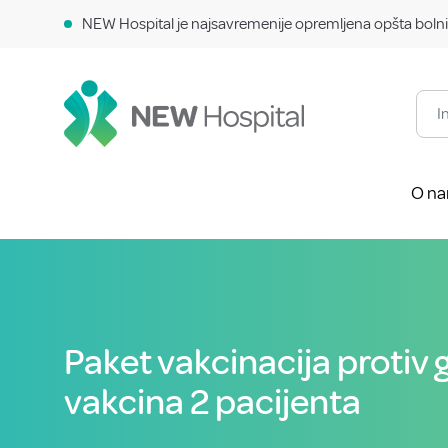
NEW Hospital je najsavremenije opremljena opšta bolni
O n
Paket vakcinacija protiv g
vakcina 2 pacijenta