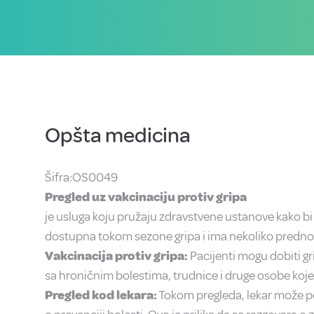
Opšta medicina
Šifra:OS0049
Pregled uz vakcinaciju protiv gripa
je usluga koju pružaju zdravstvene ustanove kako bi
dostupna tokom sezone gripa i ima nekoliko prednos
Vakcinacija protiv gripa:
Pacijenti mogu dobiti gr
sa hroničnim bolestima, trudnice i druge osobe koj
Pregled kod lekara:
Tokom pregleda, lekar može post