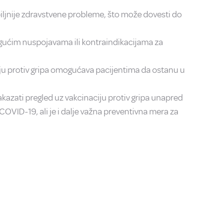
ljnije zdravstvene probleme, što može dovesti do
mogućim nuspojavama ili kontraindikacijama za
ciju protiv gripa omogućava pacijentima da ostanu u
akazati pregled uz vakcinaciju protiv gripa unapred
COVID-19, ali je i dalje važna preventivna mera za