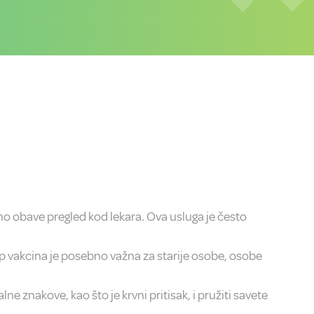
no obave pregled kod lekara. Ova usluga je često
rip vakcina je posebno važna za starije osobe, osobe
e znakove, kao što je krvni pritisak, i pružiti savete