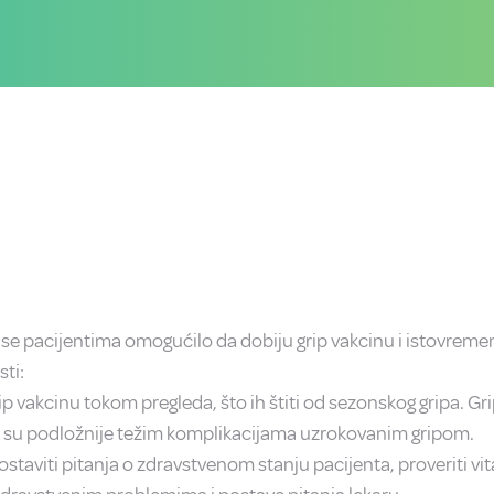
 se pacijentima omogućilo da dobiju grip vakcinu i istovreme
ti:
ip vakcinu tokom pregleda, što ih štiti od sezonskog gripa. G
e su podložnije težim komplikacijama uzrokovanim gripom.
aviti pitanja o zdravstvenom stanju pacijenta, proveriti vitaln