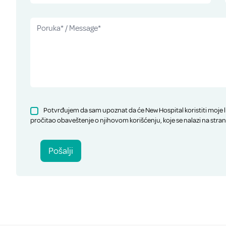
Potvrđujem da sam upoznat da će New Hospital koristiti moje l
pročitao obaveštenje o njihovom korišćenju, koje se nalazi na stran
Pošalji