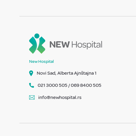
New Hospital
Novi Sad, Alberta Ajnštajna 1
021 3000 505 / 069 8400 505
info@newhospital.rs