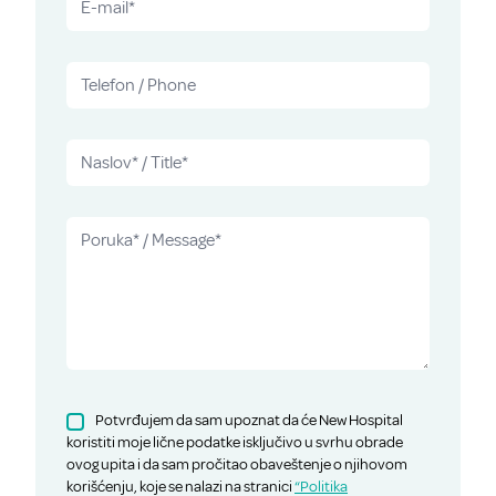
Potvrđujem da sam upoznat da će New Hospital
koristiti moje lične podatke isključivo u svrhu obrade
ovog upita i da sam pročitao obaveštenje o njihovom
korišćenju, koje se nalazi na stranici
“Politika