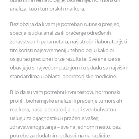
analiza, kao i tumorskih markera.
Bez obzira da li vam je potreban rutinski pregled,
specijalistička analiza ili praćenje određenih
zdravstvenih parametara, naš stručni laboratorijski
tim koristi najsavremeniju tehnologiju kako bi
osigurao precizne i brze rezultate. Sve analize se
obavljaju s najvećom pažnjom i u skladu sa najvišim
standardima u oblasti laboratorijske medicine.
Bilo da su vam potrebni krvni testovi, hormonski
profili, biohemijske analize ili praćenje tumorskih
markera, naša laboratorija nudi sveobuhvatnu
uslugu za dijagnostiku i praćenje vašeg
zdravstvenog stanja – sve na jednom mestu, bez
potrebe za dodatnim odlascima na različite