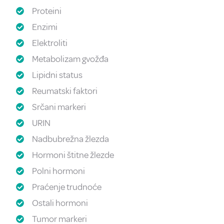
Proteini
Enzimi
Elektroliti
Metabolizam gvožđa
Lipidni status
Reumatski faktori
Srčani markeri
URIN
Nadbubrežna žlezda
Hormoni štitne žlezde
Polni hormoni
Praćenje trudnoće
Ostali hormoni
Tumor markeri