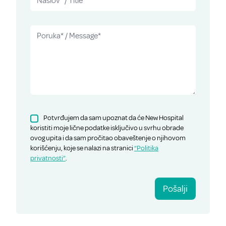
Potvrđujem da sam upoznat da će New Hospital
koristiti moje lične podatke isključivo u svrhu obrade
ovog upita i da sam pročitao obaveštenje o njihovom
korišćenju, koje se nalazi na stranici
“Politika
privatnosti”
.
Pošalji