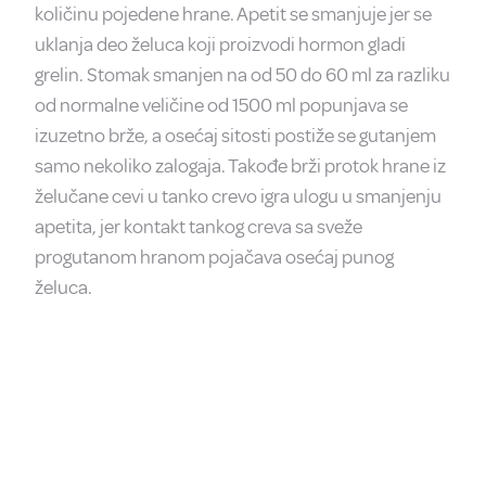
količinu pojedene hrane. Apetit se smanjuje jer se
uklanja deo želuca koji proizvodi hormon gladi
grelin. Stomak smanjen na od 50 do 60 ml za razliku
od normalne veličine od 1500 ml popunjava se
izuzetno brže, a osećaj sitosti postiže se gutanjem
samo nekoliko zalogaja. Takođe brži protok hrane iz
želučane cevi u tanko crevo igra ulogu u smanjenju
apetita, jer kontakt tankog creva sa sveže
progutanom hranom pojačava osećaj punog
želuca.