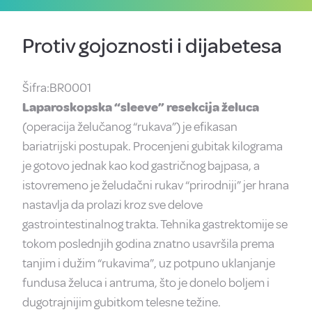
Protiv gojoznosti i dijabetesa
Šifra:BR0001
Laparoskopska “sleeve” resekcija želuca
(operacija želučanog “rukava”) je efikasan
bariatrijski postupak. Procenjeni gubitak kilograma
je gotovo jednak kao kod gastričnog bajpasa, a
istovremeno je želudačni rukav “prirodniji” jer hrana
nastavlja da prolazi kroz sve delove
gastrointestinalnog trakta. Tehnika gastrektomije se
tokom poslednjih godina znatno usavršila prema
tanjim i dužim “rukavima”, uz potpuno uklanjanje
fundusa želuca i antruma, što je donelo boljem i
dugotrajnijim gubitkom telesne težine.