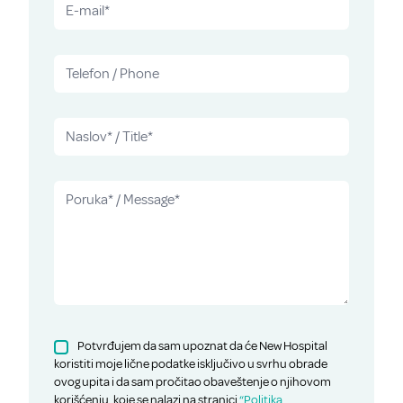
Potvrđujem da sam upoznat da će New Hospital
koristiti moje lične podatke isključivo u svrhu obrade
ovog upita i da sam pročitao obaveštenje o njihovom
korišćenju, koje se nalazi na stranici
“Politika