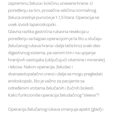
zapreminu želuca i količinu unesene hrane. U
poređenju sa tim, prosečna veličina normalnog
želuca srednje punoće je 1-1,5 litara. Operacija se
uvek izvodi laparoskopski.
Glavna razlika gastrična rukavna resekcija u
poređenju sa bajpas operacijom je ta što u slučaju
želučanog rukava hrana i dalje teče kroz svaki deo
digestivnog sistema, pa samim tim i na upijanje
hranljivih sastojaka (uključujući vitamine i minerale)
i lekova. Nakon operacije, želudac i
dvanaestopalačno crevo i dalje se mogu pregledati
endoskopski, što je važno za pacijente sa
određenim vrstama želučanih i žučnih bolesti.
Kako funkcioniše operacija želudačnog “sleeva”?
Operacija želučanog rukava smanjuje apetit (glad) i