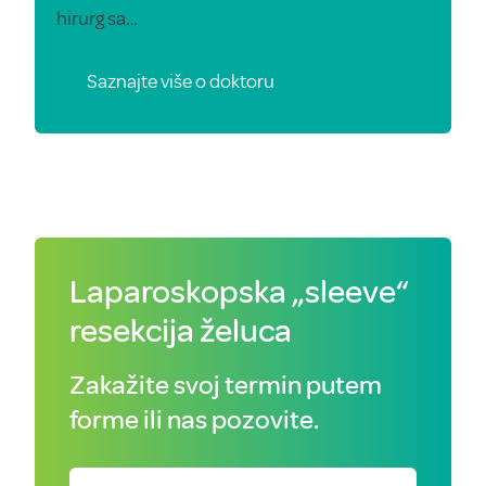
hirurg sa…
Saznajte više o doktoru
Laparoskopska „sleeve“
resekcija želuca
Zakažite svoj termin putem
forme ili nas pozovite.