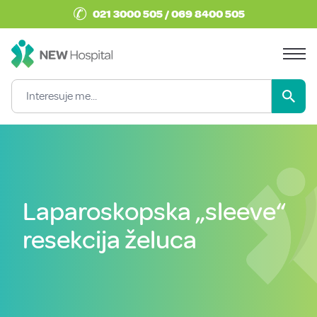
✆
021 3000 505 / 069 8400 505
Laparoskopska „sleeve“
resekcija želuca