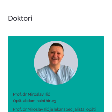
Doktori
Prof. dr Miroslav Ilić
Opšti abdominalni hirurg
Prof. dr Miroslav Ilić je lekar specijalista, opšti