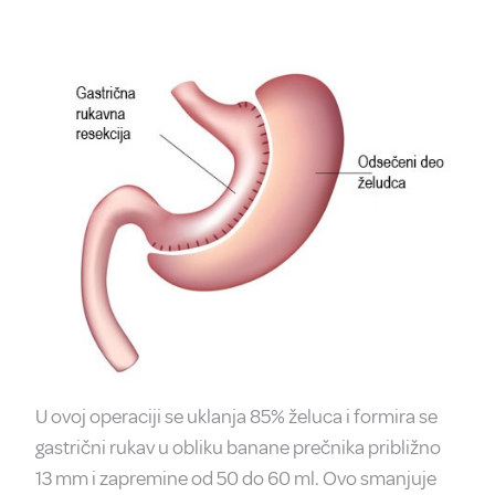
U ovoj operaciji se uklanja 85% želuca i formira se
gastrični rukav u obliku banane prečnika približno
13 mm i zapremine od 50 do 60 ml. Ovo smanjuje