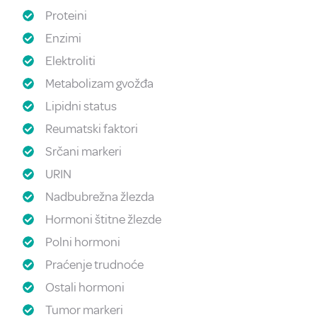
Proteini
Enzimi
Elektroliti
Metabolizam gvožđa
Lipidni status
Reumatski faktori
Srčani markeri
URIN
Nadbubrežna žlezda
Hormoni štitne žlezde
Polni hormoni
Praćenje trudnoće
Ostali hormoni
Tumor markeri