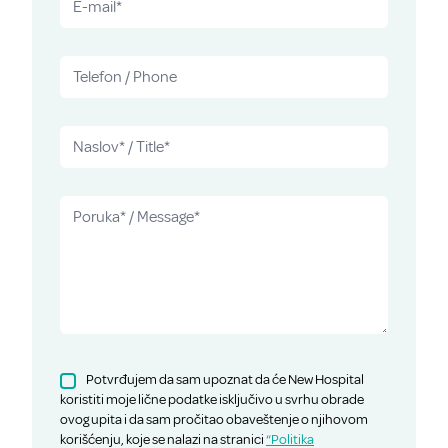
Potvrđujem da sam upoznat da će New Hospital
koristiti moje lične podatke isključivo u svrhu obrade
ovog upita i da sam pročitao obaveštenje o njihovom
korišćenju, koje se nalazi na stranici
“Politika