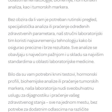
analiza, kao i tumorskih markera.
Bez obzira da li vam je potreban rutinski pregled,
specijalistička analiza ili praćenje određenih
zdravstvenih parametara, naš stručni laboratorijski
tim koristi najsavremeniju tehnologiju kako bi
osigurao precizne i brze rezultate. Sve analize se
obavljaju s najvećom pažnjom i u skladu sa najvišim
standardima u oblasti laboratorijske medicine.
Bilo da su vam potrebni krvni testovi, hormonski
profili, biohemijske analize ili praćenje tumorskih
markera, naša laboratorija nudi sveobuhvatnu
uslugu za dijagnostiku i praćenje vašeg
zdravstvenog stanja – sve na jednom mestu, bez
potrebe za dodatnim odlascima na različite