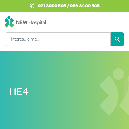
✆
021 3000 505 / 069 8400 505
HE4