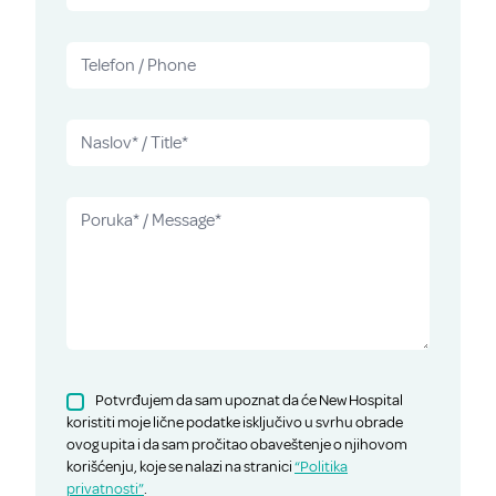
Potvrđujem da sam upoznat da će New Hospital
koristiti moje lične podatke isključivo u svrhu obrade
ovog upita i da sam pročitao obaveštenje o njihovom
korišćenju, koje se nalazi na stranici
“Politika
privatnosti”
.