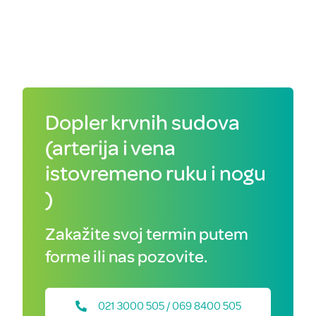
Dopler krvnih sudova
(arterija i vena
istovremeno ruku i nogu
)
Zakažite svoj termin putem
forme ili nas pozovite.
021 3000 505 / 069 8400 505