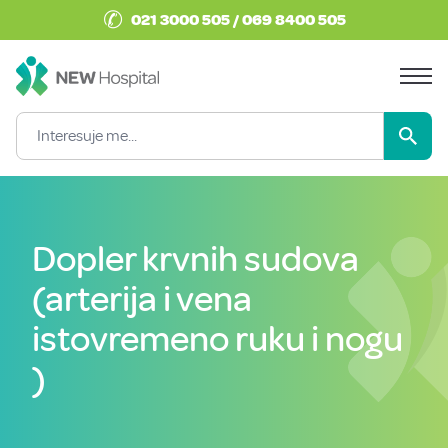
✆
021 3000 505 / 069 8400 505
Dopler krvnih sudova
(arterija i vena
istovremeno ruku i nogu
)