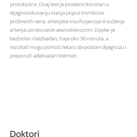
protoka krvi. Ovaj test je posebno koristan u
dijagnostikovanju stanja poput tromboze,
proširenih vena, arterijske insuficijencije ili suženja
arterija uzrokovanih aterosklerozom. Dopler je
bezbolan i bezbedan, traje oko 30 minuta, a
rezultati mogu pomoći lekaru da postavi dijagnozu i
preporuči adekvatan tretman.
Doktori