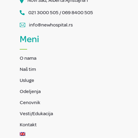
Novi Sad, Alberta Ajnštajna 1
021 3000 505 / 069 8400 505
info@newhospital.rs
Meni
O nama
Naš tim
Usluge
Odeljenja
Cenovnik
Vesti/Edukacija
Kontakt