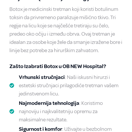
Botox je medicinski tretman koji koristi botulinum
toksin da privremeno paralizuje mišićno tkivo. Tri
regije na licu koje se najčešće tretiraju su čelo,
predeo oko očiju i između obrva. Ovaj tretman je
idealan za osobe koje žele da smanje izražene bore i
linije bez potrebe za hirurškim zahvatom.
Zašto Izabrati Botox u OB NEW Hospital?
Vrhunski stručnjaci
: Naši iskusni hirurzi i
estetski stručnjaci prilagodiće tretman vašem
jedinstvenom licu.
Najmodernija tehnologija
: Koristimo
najnoviju i najkvalitetniju opremu za
maksimalne rezultate.
Sigurnost i komfor
: Uživajte u bezbolnom