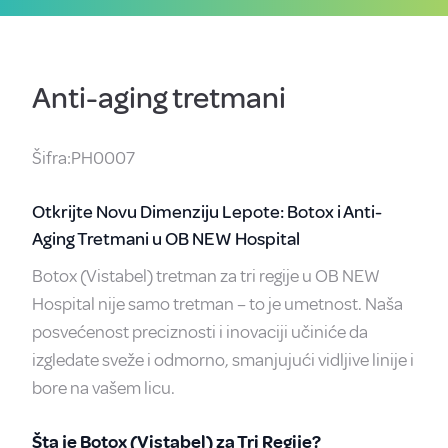
Anti-aging tretmani
Šifra:PH0007
Otkrijte Novu Dimenziju Lepote: Botox i Anti-
Aging Tretmani u OB NEW Hospital
Botox (Vistabel) tretman za tri regije u OB NEW
Hospital nije samo tretman – to je umetnost. Naša
posvećenost preciznosti i inovaciji učiniće da
izgledate sveže i odmorno, smanjujući vidljive linije i
bore na vašem licu.
Šta je Botox (Vistabel) za Tri Regije?