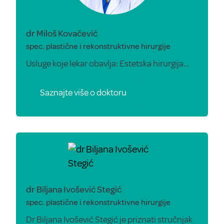
dr Miloš Kovačević
spec. plastične i rekonstruktivne hirurgije
Usluge koje lekar obavlja: Estetska hirurgija…
Saznajte više o doktoru
dr Biljana Ivošević Stegić
spec. plastične i rekonstruktivne hirurgije
Dr Biljana Ivošević Stegić je priznati stručnjak