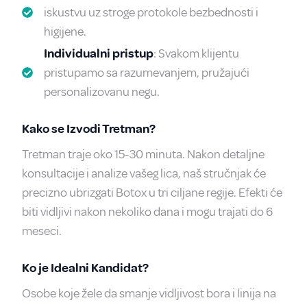
iskustvu uz stroge protokole bezbednosti i
higijene.
Individualni pristup
: Svakom klijentu
pristupamo sa razumevanjem, pružajući
personalizovanu negu.
Kako se Izvodi Tretman?
Tretman traje oko 15-30 minuta. Nakon detaljne
konsultacije i analize vašeg lica, naš stručnjak će
precizno ubrizgati Botox u tri ciljane regije. Efekti će
biti vidljivi nakon nekoliko dana i mogu trajati do 6
meseci.
Ko je Idealni Kandidat?
Osobe koje žele da smanje vidljivost bora i linija na