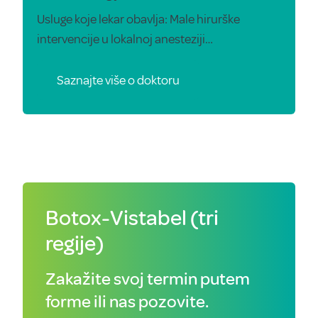
Usluge koje lekar obavlja: Male hirurške
intervencije u lokalnoj anesteziji…
Saznajte više o doktoru
Botox-Vistabel (tri
regije)
Zakažite svoj termin putem
forme ili nas pozovite.