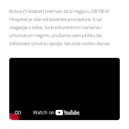
Botox (Vistabel) tretman za tri regije u OB NEW
Hospital je više od estetske procedure; to je
ulaganje u sebe. Sa konkurentnim cenama i
vrhunskom negom, pružamo vam priliku da
zablistate iznutra i spolja. Iskusite razliku danas.