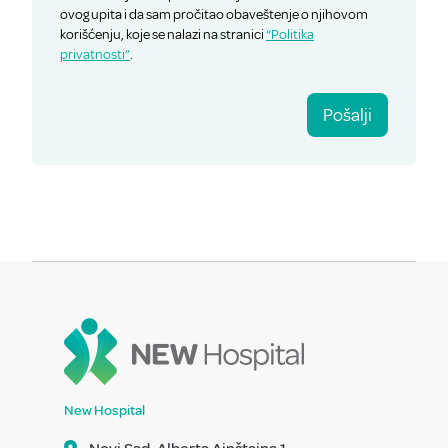
ovog upita i da sam pročitao obaveštenje o njihovom
korišćenju, koje se nalazi na stranici
“Politika
privatnosti”
.
Pošalji
New Hospital