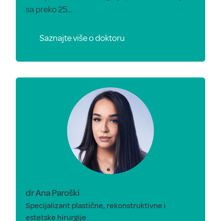
sa preko 25…
Saznajte više o doktoru
dr Ana Paroški
Specijalizant plastične, rekonstruktivne i
estetske hirurgije