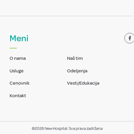
Meni
O nama
Naš tim
Usluge
Odeljenja
Cenovnik
Vesti/Edukacija
Kontakt
@2026 New Hospital. Sva prava zadržana