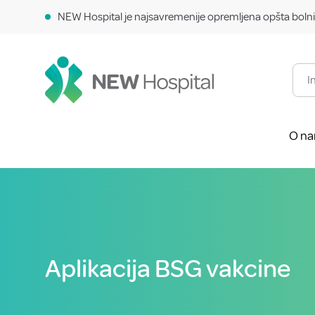
NEW Hospital je najsavremenije opremljena opšta bolni
O n
Aplikacija BSG vakcine