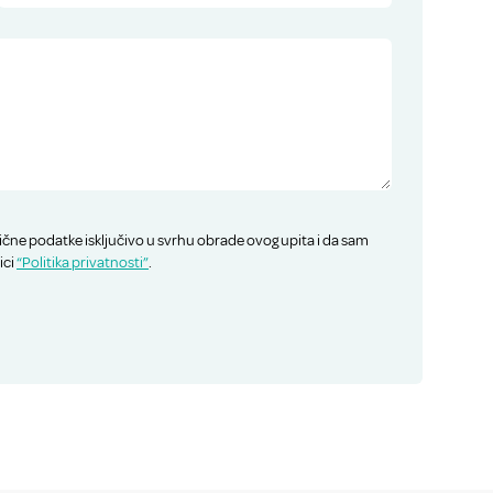
ične podatke isključivo u svrhu obrade ovog upita i da sam
ici
“Politika privatnosti”
.