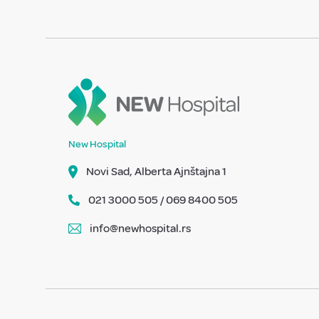
New Hospital
Novi Sad, Alberta Ajnštajna 1
021 3000 505 / 069 8400 505
info@newhospital.rs