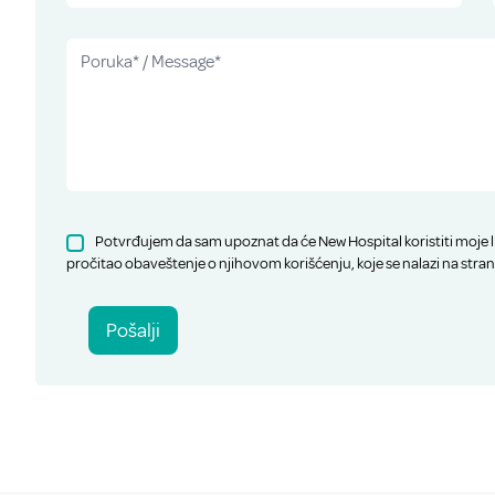
Potvrđujem da sam upoznat da će New Hospital koristiti moje l
pročitao obaveštenje o njihovom korišćenju, koje se nalazi na stran
Pošalji