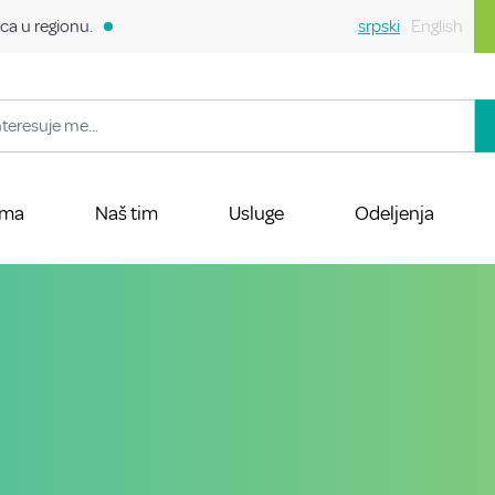
ca u regionu.
srpski
English
ama
Naš tim
Usluge
Odeljenja