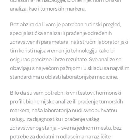
analiza, kao i tumorskih markera.
Bez obzira da li vam je potreban rutinski pregled,
specijalistička analiza ili praćenje određenih
zdravstvenih parametara, naš stručni laboratorijski
tim koristi najsavremeniju tehnologiju kako bi
osigurao precizne i brze rezultate. Sve analize se
obavljaju s najvećom pažnjom i u skladu sa najvišim
standardima u oblasti laboratorijske medicine.
Bilo da su vam potrebni krvni testovi, hormonski
profili, biohemijske analize ili praćenje tumorskih
markera, naša laboratorija nudi sveobuhvatnu
uslugu za dijagnostiku i praćenje vašeg
zdravstvenog stanja – sve na jednom mestu, bez
potrebe za dodatnim odlascima na različite