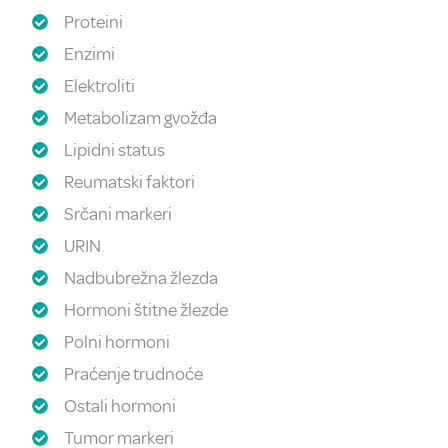
Proteini
Enzimi
Elektroliti
Metabolizam gvožđa
Lipidni status
Reumatski faktori
Srčani markeri
URIN
Nadbubrežna žlezda
Hormoni štitne žlezde
Polni hormoni
Praćenje trudnoće
Ostali hormoni
Tumor markeri