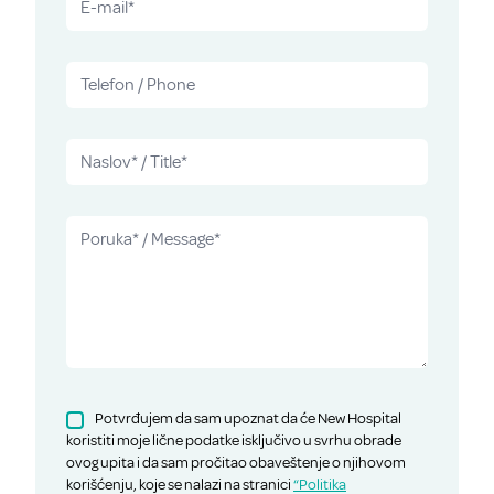
Potvrđujem da sam upoznat da će New Hospital
koristiti moje lične podatke isključivo u svrhu obrade
ovog upita i da sam pročitao obaveštenje o njihovom
korišćenju, koje se nalazi na stranici
“Politika