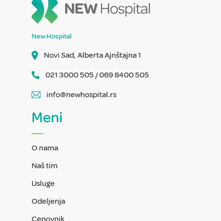
New Hospital
Novi Sad, Alberta Ajnštajna 1
021 3000 505 / 069 8400 505
info@newhospital.rs
Meni
O nama
Naš tim
Usluge
Odeljenja
Cenovnik