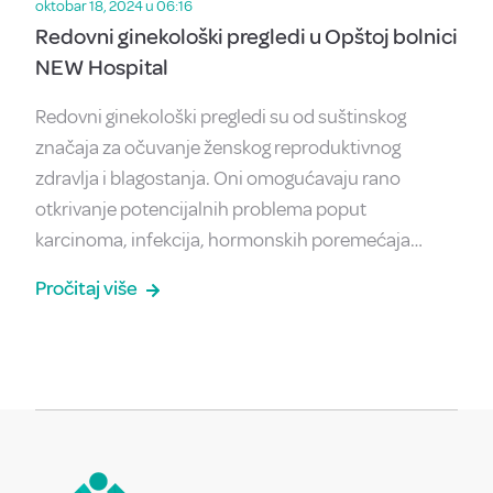
oktobar 18, 2024 u 06:16
Redovni ginekološki pregledi u Opštoj bolnici
NEW Hospital
Redovni ginekološki pregledi su od suštinskog
značaja za očuvanje ženskog reproduktivnog
zdravlja i blagostanja. Oni omogućavaju rano
otkrivanje potencijalnih problema poput
karcinoma, infekcija, hormonskih poremećaja…
Pročitaj više