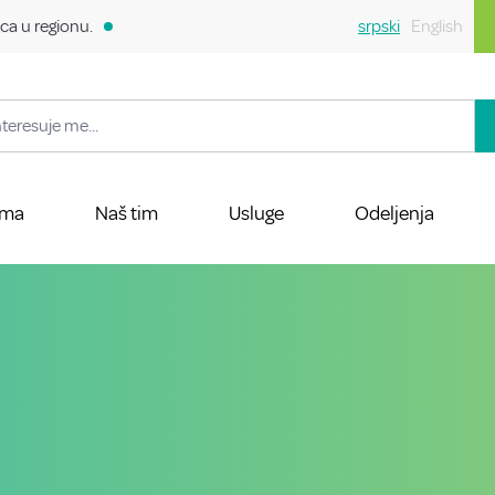
ca u regionu.
srpski
English
ama
Naš tim
Usluge
Odeljenja