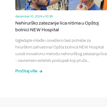
decembar 10, 2024 u 10:36
Nehirurško zatezanje lica nitima u Opštoj
bolnici NEW Hospital
Izgledajte mlađe i osveženo bez potrebe za
hirurškim zahvatima! Opšta bolnica NEW Hospital
uvodi inovativnu metodu nehirurškog zatezanja lica
– savremeni estetski postupak koji pruža…
Pročitaj više