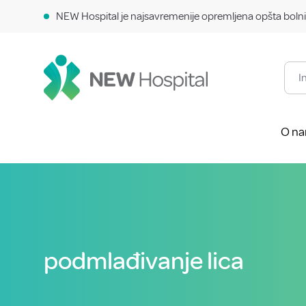
NEW Hospital je najsavremenije opremljena opšta bolni
O n
podmlađivanje lica