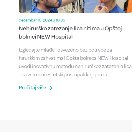
decembar 10, 2024 u 10:36
Nehirurško zatezanje lica nitima u Opštoj
bolnici NEW Hospital
Izgledajte mlađe i osveženo bez potrebe za
hirurškim zahvatima! Opšta bolnica NEW Hospital
uvodi inovativnu metodu nehirurškog zatezanja lica
– savremeni estetski postupak koji pruža…
Pročitaj više