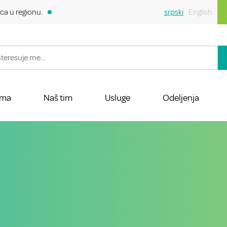
ca u regionu.
srpski
English
ama
Naš tim
Usluge
Odeljenja