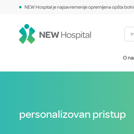
NEW Hospital je najsavremenije opremljena opšta bolni
O n
personalizovan pristup