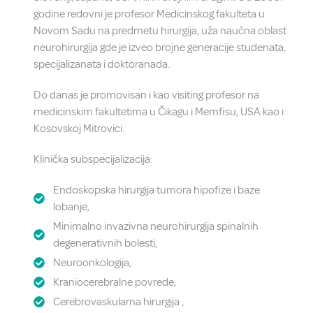
godine redovni je profesor Medicinskog fakulteta u
Novom Sadu na predmetu hirurgija, uža naučna oblast
neurohirurgija gde je izveo brojne generacije studenata,
specijalizanata i doktoranada.
Do danas je promovisan i kao visiting profesor na
medicinskim fakultetima u Čikagu i Memfisu, USA kao i
Kosovskoj Mitrovici.
Klinička subspecijalizacija:
Endoskopska hirurgija tumora hipofize i baze
lobanje,
Minimalno invazivna neurohirurgija spinalnih
degenerativnih bolesti,
Neuroonkologija,
Kraniocerebralne povrede,
Cerebrovaskularna hirurgija ,