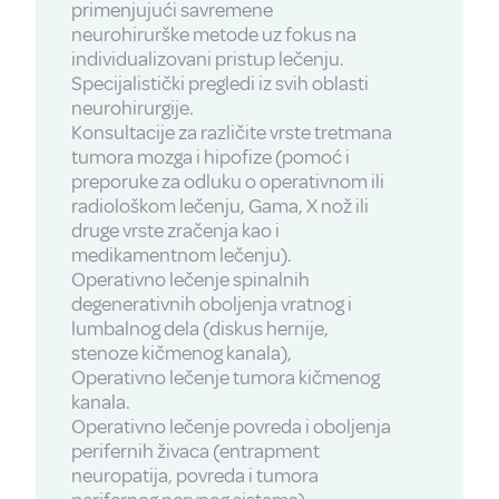
primenjujući savremene
neurohirurške metode uz fokus na
individualizovani pristup lečenju.
Specijalistički pregledi iz svih oblasti
neurohirurgije.
Konsultacije za različite vrste tretmana
tumora mozga i hipofize (pomoć i
preporuke za odluku o operativnom ili
radiološkom lečenju, Gama, X nož ili
druge vrste zračenja kao i
medikamentnom lečenju).
Operativno lečenje spinalnih
degenerativnih oboljenja vratnog i
lumbalnog dela (diskus hernije,
stenoze kičmenog kanala),
Operativno lečenje tumora kičmenog
kanala.
Operativno lečenje povreda i oboljenja
perifernih živaca (entrapment
neuropatija, povreda i tumora