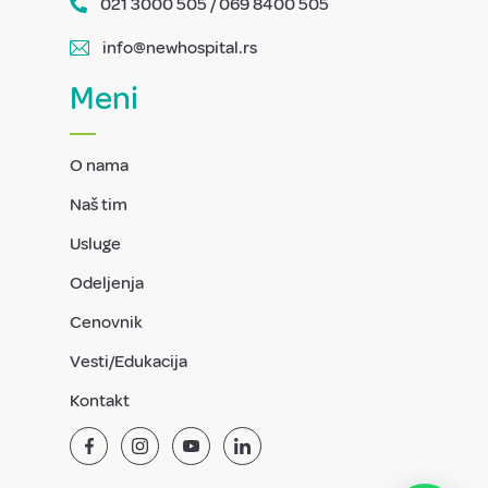
021 3000 505 / 069 8400 505
info@newhospital.rs
Meni
O nama
Naš tim
Usluge
Odeljenja
Cenovnik
Vesti/Edukacija
Kontakt