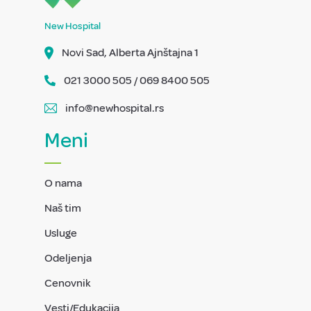
New Hospital
Novi Sad, Alberta Ajnštajna 1
021 3000 505 / 069 8400 505
info@newhospital.rs
Meni
O nama
Naš tim
Usluge
Odeljenja
Cenovnik
Vesti/Edukacija