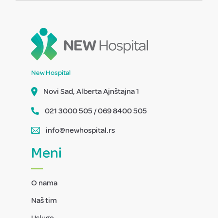
New Hospital
Novi Sad, Alberta Ajnštajna 1
021 3000 505 / 069 8400 505
info@newhospital.rs
Meni
O nama
Naš tim