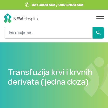
✆
021 3000 505 / 069 8400 505
Transfuzija krvi i krvnih
derivata (jedna doza)