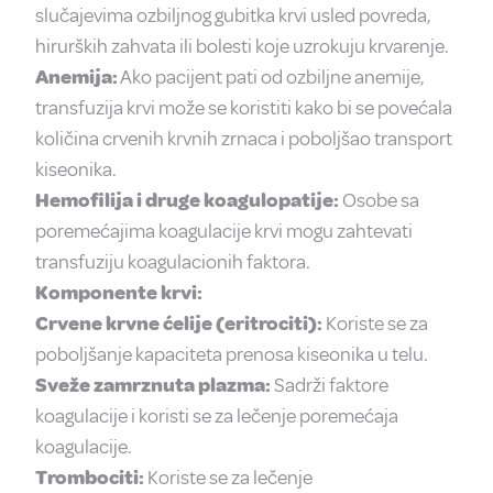
slučajevima ozbiljnog gubitka krvi usled povreda,
hirurških zahvata ili bolesti koje uzrokuju krvarenje.
Anemija:
Ako pacijent pati od ozbiljne anemije,
transfuzija krvi može se koristiti kako bi se povećala
količina crvenih krvnih zrnaca i poboljšao transport
kiseonika.
Hemofilija i druge koagulopatije:
Osobe sa
poremećajima koagulacije krvi mogu zahtevati
transfuziju koagulacionih faktora.
Komponente krvi:
Crvene krvne ćelije (eritrociti):
Koriste se za
poboljšanje kapaciteta prenosa kiseonika u telu.
Sveže zamrznuta plazma:
Sadrži faktore
koagulacije i koristi se za lečenje poremećaja
koagulacije.
Trombociti:
Koriste se za lečenje