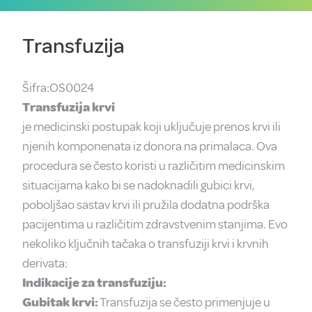
Transfuzija
Šifra:OS0024
Transfuzija krvi
je medicinski postupak koji uključuje prenos krvi ili
njenih komponenata iz donora na primalaca. Ova
procedura se često koristi u različitim medicinskim
situacijama kako bi se nadoknadili gubici krvi,
poboljšao sastav krvi ili pružila dodatna podrška
pacijentima u različitim zdravstvenim stanjima. Evo
nekoliko ključnih tačaka o transfuziji krvi i krvnih
derivata:
Indikacije za transfuziju:
Gubitak krvi:
Transfuzija se često primenjuje u