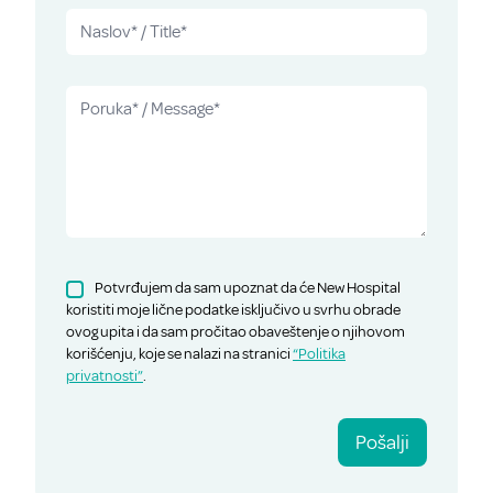
Potvrđujem da sam upoznat da će New Hospital
koristiti moje lične podatke isključivo u svrhu obrade
ovog upita i da sam pročitao obaveštenje o njihovom
korišćenju, koje se nalazi na stranici
“Politika
privatnosti”
.
Pošalji