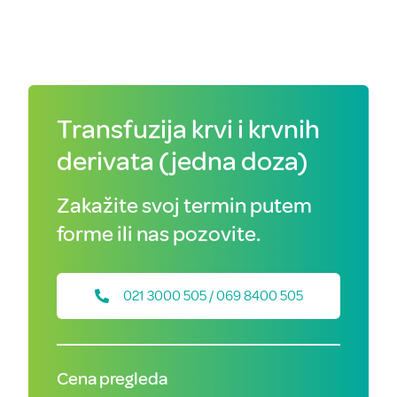
Transfuzija krvi i krvnih
derivata (jedna doza)
Zakažite svoj termin putem
forme ili nas pozovite.
021 3000 505 / 069 8400 505
Cena pregleda