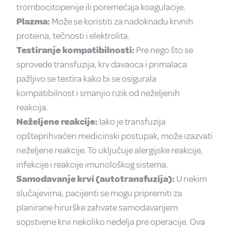
trombocitopenije ili poremećaja koagulacije.
Plazma:
Može se koristiti za nadoknadu krvnih
proteina, tečnosti i elektrolita.
Testiranje kompatibilnosti:
Pre nego što se
sprovede transfuzija, krv davaoca i primalaca
pažljivo se testira kako bi se osigurala
kompatibilnost i smanjio rizik od neželjenih
reakcija.
Neželjene reakcije:
Iako je transfuzija
opšteprihvaćen medicinski postupak, može izazvati
neželjene reakcije. To uključuje alergijske reakcije,
infekcije i reakcije imunološkog sistema.
Samodavanje krvi (autotransfuzija):
U nekim
slučajevima, pacijenti se mogu pripremiti za
planirane hirurške zahvate samodavanjem
sopstvene krvi nekoliko nedelja pre operacije. Ova